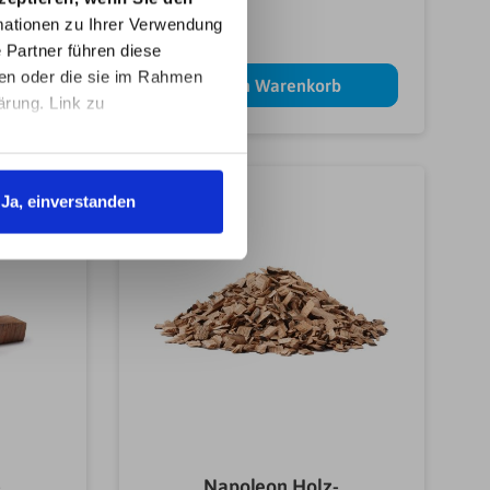
ationen zu Ihrer Verwendung
 Partner führen diese
ben oder die sie im Rahmen
b
In den Warenkorb
ärung. Link zu
Ja, einverstanden
%
-
Napoleon Holz-