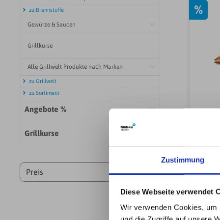
%
zu Brennstoffe
Gewürze & Saucen
Grillkurse
Alle Grillwelt Produkte nach Marken
zu Grillwelt
zu Sortiment
Angebote %
Grillkurse
Räu
Zustimmung
Preis
Diese Webseite verwendet 
Wir verwenden Cookies, um I
und die Zugriffe auf unsere 