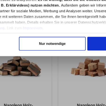
 B. Erklärvideos) nutzen möchten.
Außerdem geben wir Inform
rtner für soziale Medien, Werbung und Analysen weiter. Unsere
e mit weiteren Daten zusammen, die Sie ihnen bereitgestellt ha
In den Warenkorb
In den Warenkor
sammelt haben. Details erhalten Sie in unserer Datenschutzerkl
ung
. Link zum
Impressum
.
Nur notwendige
%
Napoleon Holz-
Napoleon Holz