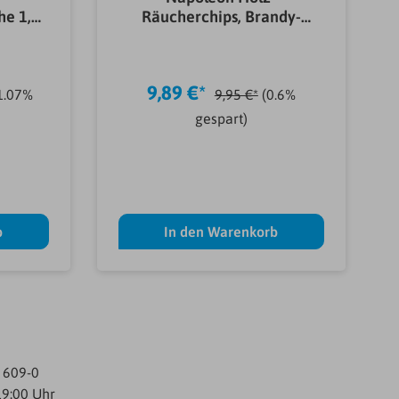
he 1,5
Räucherchips, Brandy-
Eichenfassaroma, 700g
9,89 €*
1.07%
9,95 €*
(0.6%
gespart)
b
In den Warenkorb
/ 609-0
19:00 Uhr