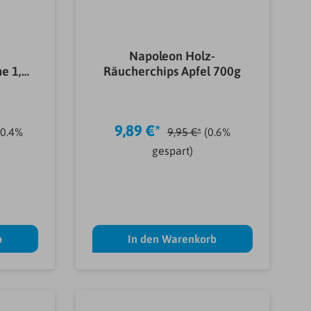
-
Napoleon Holz-
e 1,5
Räucherchips Apfel 700g
9,89 €*
(0.4%
9,95 €*
(0.6%
gespart)
b
In den Warenkorb