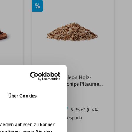
%
-
Napoleon Holz-
aume
Räucherchips Pflaume
700g
Über Cookies
9,89 €*
(0.4%
9,95 €*
(0.6%
gespart)
 Medien anbieten zu können
kzeptieren, wenn Sie den