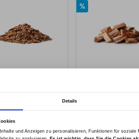
%
Napoleon Holz-
Napoleon Holz
cherchips Kirsche 700g
Räucherchunks Pfl
1,5 kg
Details
9,89 €*
14,89 €*
9,95 €*
(0.6%
14,95 €*
Cookies
gespart)
gespart)
nhalte und Anzeigen zu personalisieren, Funktionen für soziale
Website zu analysieren.
Es ist wichtig, dass Sie die Cookies a