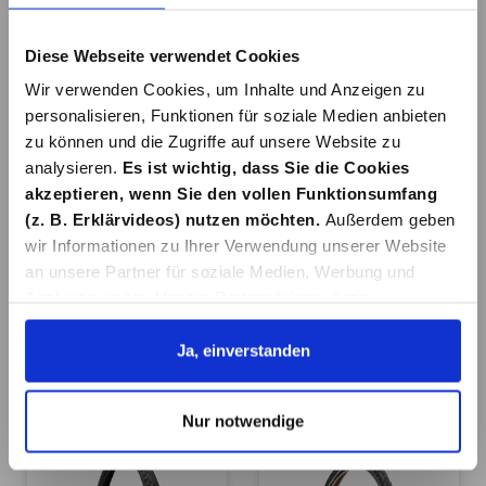
In den Warenkorb
In den Warenkorb
Diese Webseite verwendet Cookies
Wir verwenden Cookies, um Inhalte und Anzeigen zu
personalisieren, Funktionen für soziale Medien anbieten
zu können und die Zugriffe auf unsere Website zu
analysieren.
Es ist wichtig, dass Sie die Cookies
akzeptieren, wenn Sie den vollen Funktionsumfang
MTB REIFEN
REIFEN 27,5" 54-
(z. B. Erklärvideos) nutzen möchten.
Außerdem geben
26X1,95
584 MTB SW
wir Informationen zu Ihrer Verwendung unserer Website
PANNENSICHER,
an unsere Partner für soziale Medien, Werbung und
22,99 €*
24,99 €*
Analysen weiter. Unsere Partner führen diese
Informationen möglicherweise mit weiteren Daten
In den Warenkorb
In den Warenkorb
zusammen, die Sie ihnen bereitgestellt haben oder die
Ja, einverstanden
sie im Rahmen Ihrer Nutzung der Dienste gesammelt
haben. Details erhalten Sie in unserer
Nur notwendige
Datenschutzerklärung. Link zu
unserer
Datenschutzerklärung
. Link zum
Impressum
.