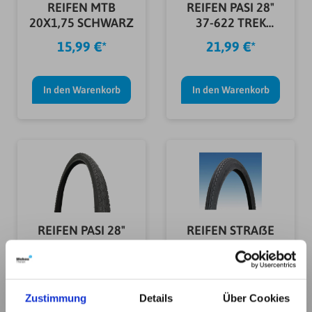
REIFEN MTB
REIFEN PASI 28"
20X1,75 SCHWARZ
37-622 TREK
SCHW. REFLEX
15,99 €*
21,99 €*
In den Warenkorb
In den Warenkorb
REIFEN PASI 28"
REIFEN STRAßE
40-622 TREKKING
20X1,75
SW
SCHWARZ/BRAUN
21,99 €*
15,99 €*
Zustimmung
Details
Über Cookies