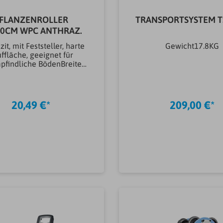
FLANZENROLLER
TRANSPORTSYSTEM T
30CM WPC ANTHRAZ.
zit, mit Feststeller, harte
Gewicht17.8KG
ffläche, geeignet für
findliche BödenBreite
m)300,00 mmLänge
00,00 mmHöhe (cm)7,30
keMETAFRANCMaterial
ststoffRad-Ø (mm)38,00
20,49 €*
209,00 €*
Traglast (kg)60,00
ikeltyp Rollerplatten &
ollerPflanzenrollerMater
rägerflächeWood-Plastic-
site (WPC)Gewicht1.4KG
In den Warenkorb
In den Warenkor