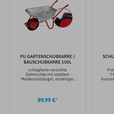
PU GARTENSCHUBKARRE /
SCHU
BAUSCHUBKARRE 100L
schlagfeste verzinkte
Pra
Stahlmulde mit stabilem
"H
Muldenstützbügel, einteiliger,
Kunstst
geschweißter,
Räder
pulverbeschichteter 32 mm
prakt
starker Rahmen mit Kippbügel,
einer 
schwere, stabile
mit i
89,99 €*
Gesamtkonstruktion, exklusives
Aufhän
kugelgelagertes,
Sch
pannensicheres PU-Rad 4.00-8
Beson