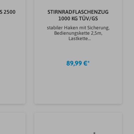
S 2500
STIRNRADFLASCHENZUG
1000 KG TÜV/GS
stabiler Haken mit Sicherung,
Bedienungskette 2,5m,
Lastkette
3mFarbeblau/schwarzBreite
(mm)170,00 mmLänge
(mm)300,00 mmGewicht
(kg)11,10 kgMarkeGüdeHöhe
89,99 €*
(mm)150,00 mmAntriebstechnik
MaschinenManuellArtikeltyp
LastenzügeFlaschenzugSeillän
ge (m)3,00 mTraglast max.
(kg)1000,00 kgGewicht11.1KG
b
In den Warenkorb