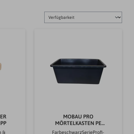
ER
MOBAU PRO
/PP
MÖRTELKASTEN PE
SCHWARZ 65L
n &
FarbeschwarzSerieProfi-