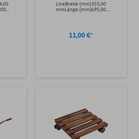
4,00
LineBreite (mm)355,00
,00
mmLänge (mm)695,00
erial
mmMarkeJOPAHöhe
typ
(mm)300,00
mmFassungsvermögen (l)65,00
lerMate
lArtikeltyp Eimer &
11,00 €*
DF
KübelEimerMaterial Eimer &
KübelPolyethylenMessskalaJaG
ewicht2.33KG
b
In den Warenkorb