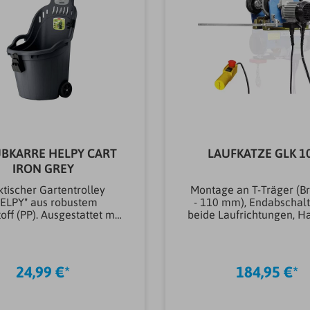
BKARRE HELPY CART
LAUFKATZE GLK 1
IRON GREY
ktischer Gartentrolley
Montage an T-Träger (Br
ELPY" aus robustem
- 110 mm), Endabschalt
off (PP). Ausgestattet mit
beide Laufrichtungen, Ha
n auf Metallachse sowie
Seilzüge, Halter fü
ischem Zubehör in Form
Kettenflaschenzüg
integrierten Haken-Leiste
Distanzscheiben, geeign
nsgesamt fünf Haken zur
IPN 160 bis IPN 2
24,99 €*
184,95 €*
gung von bspw. Schaufel,
StahlträgerBreite (mm)
ere oder Handschuhe.
mmLänge (mm)750
ders hervorzuheben ist
mmGewicht (kg)15,