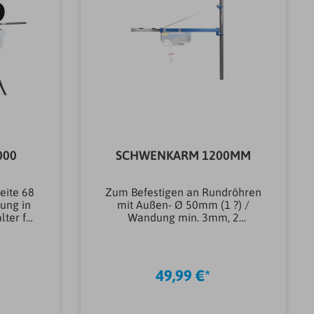
000
SCHWENKARM 1200MM
eite 68
Zum Befestigen an Rundröhren
ung in
mit Außen- Ø 50mm (1 ?) /
lter für
Wandung min. 3mm, 2
r
Befestigungsschellen
e,
(innen/außen), Trägerrohr,
et für
Haltestrebe,
40
BefestigungsschraubenBreite
49,99 €*
335,00
(mm)100,00 mmLänge
,00
(mm)820,00 mmGewicht
75
(kg)8,84 kgMarkeGüdepassend