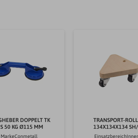
GHEBER DOPPELT TK
TRANSPORT-ROLL
IS 50 KG Ø115 MM
134X134X134 SH
MarkeConmetall
EinsatzbereichInne