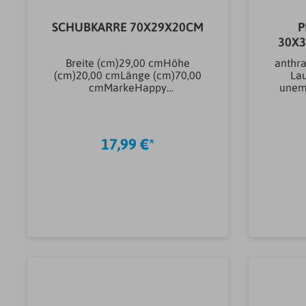
SCHUBKARRE 70X29X20CM
P
30X
Breite (cm)29,00 cmHöhe
anthra
(cm)20,00 cmLänge (cm)70,00
Lau
cmMarkeHappy
unemp
PeopleHerstellerbezeichnungSc
(m
hubkarreArtikeltyp
(mm)3
SpielzeugSpielzeugAusführung
cmMar
SpielzeugKinderwerkzeugMater
RadKun
17,99 €*
ial SpielzeugKunststoff
mm
kgArt
Pflanzr
ial T
Compo
In den Warenkorb