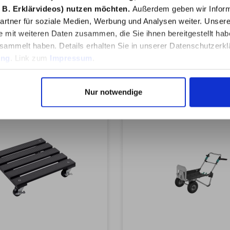
(mm)300,00 mmMaterial
sser (mm)300,00 mmMa
 B. Erklärvideos) nutzen möchten.
Außerdem geben wir Inform
ststoffRad-Ø (mm)38,00
RadKunststoffRad-Ø (m
22,79 €*
11,50 €*
Traglast (kg)60,00
mmTraglast (kg)60
rtner für soziale Medien, Werbung und Analysen weiter. Unsere
ikeltyp Rollerplatten &
kgArtikeltyp Rollerpla
e mit weiteren Daten zusammen, die Sie ihnen bereitgestellt ha
ollerPflanzenrollerMater
PflanzrollerPflanzenrol
sammelt haben. Details erhalten Sie in unserer Datenschutzerkl
rägerflächeWood-Plastic-
ial
site (WPC)Gewicht1.4KG
TrägerflächeBambusGew
ung
. Link zum
Impressum
.
KG
In den Warenkorb
In den Warenkor
Nur notwendige