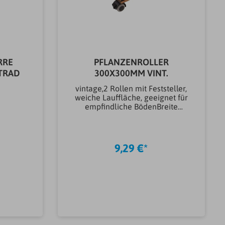
RRE
PFLANZENROLLER
FTRAD
300X300MM VINT.
vintage,2 Rollen mit Feststeller,
weiche Lauffläche, geeignet für
empfindliche BödenBreite
(mm)300,00 mmLänge
(mm)300,00
mmMarkeMETAFRANCMaterial
RadKunststoffRad-Ø (mm)40,00
9,29 €*
mmTraglast (kg)60,00
kgArtikeltyp Rollerplatten &
PflanzrollerPflanzenrollerMater
ial
TrägerflächeHolzGewicht0.76K
G
b
In den Warenkorb