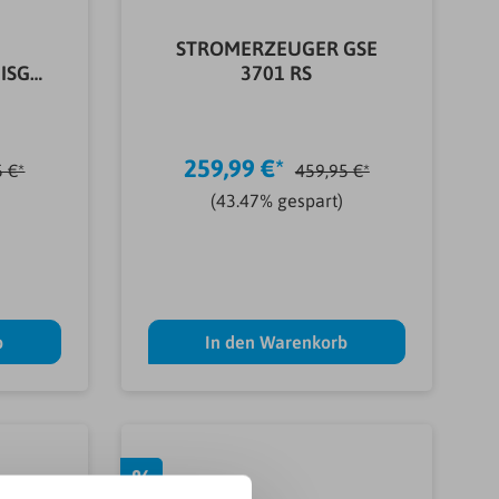
STROMERZEUGER GSE
ISG
3701 RS
259,99 €*
5 €*
459,95 €*
(43.47% gespart)
b
In den Warenkorb
%