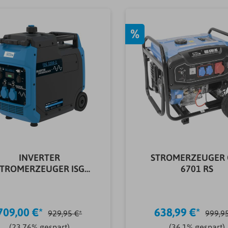
%
INVERTER
STROMERZEUGER 
STROMERZEUGER ISG
6701 RS
3200-2
709,00 €*
638,99 €*
929,95 €*
999,9
(23.76% gespart)
(36.1% gespart)