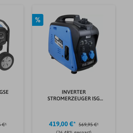
%
GSE
INVERTER
STROMERZEUGER ISG
2000-2
419,00 €*
5 €*
569,95 €*
(26.48% gespart)