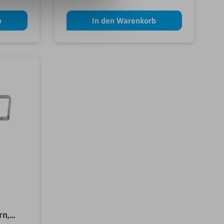
b
In den Warenkorb
rn,