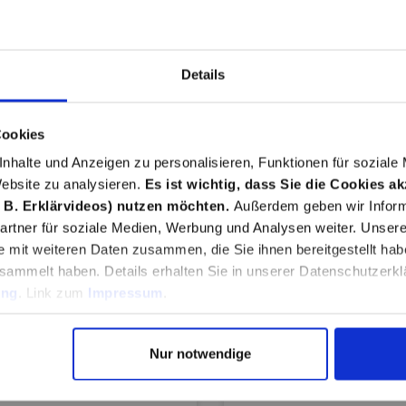
Details
Cookies
nhalte und Anzeigen zu personalisieren, Funktionen für soziale
Website zu analysieren.
Es ist wichtig, dass Sie die Cookies a
TROMERZEUGER GSE
WETTERSCHUTZFA
 B. Erklärvideos) nutzen möchten.
Außerdem geben wir Inform
2701
WEIß 2,5L
rtner für soziale Medien, Werbung und Analysen weiter. Unsere
e mit weiteren Daten zusammen, die Sie ihnen bereitgestellt ha
sammelt haben. Details erhalten Sie in unserer Datenschutzerkl
ung
. Link zum
Impressum
.
229,00 €*
31,99 €*
369,95 €*
48,99 €*
(
(38.1% gespart)
gespart)
Nur notwendige