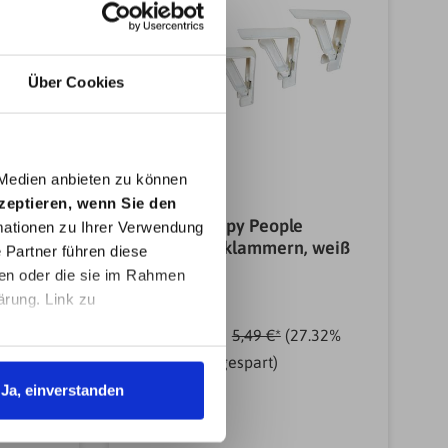
Über Cookies
 Medien anbieten zu können
kzeptieren, wenn Sie den
RBE
Happy People
ationen zu Ihrer Verwendung
Tischtuchklammern, weiß
 Partner führen diese
ben oder die sie im Rahmen
ärung. Link zu
3,99 €*
34.7%
5,49 €*
(27.32%
gespart)
Ja, einverstanden