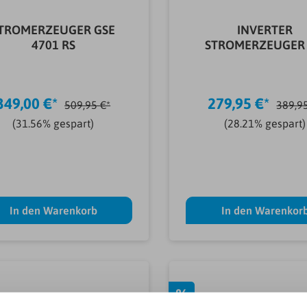
TROMERZEUGER GSE
INVERTER
4701 RS
STROMERZEUGER 
1200-1
349,00 €*
279,95 €*
509,95 €*
389,9
(31.56% gespart)
(28.21% gespart)
In den Warenkorb
In den Warenkor
%