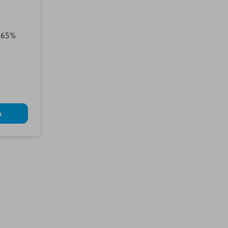
.65%
b