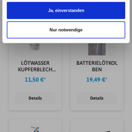
Informationen möglicherweise mit weiteren Daten
Details
Details
zusammen, die Sie ihnen bereitgestellt haben oder die
Ja, einverstanden
sie im Rahmen Ihrer Nutzung der Dienste gesammelt
haben. Details erhalten Sie in unserer
Nur notwendige
Datenschutzerklärung. Link zu
unserer
Datenschutzerklärung
. Link zum
Impressum
.
LÖTWASSER
BATTERIELÖTKOL
KUPFERBLECH
BEN
100 G
11,50 €*
19,49 €*
Details
Details