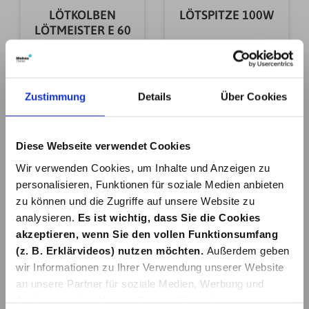
LÖTKOLBEN
LÖTSPITZE 100W
LÖTMEISTER E 60
21,79 €*
3,59 €*
Zustimmung
Details
Über Cookies
Details
Details
Diese Webseite verwendet Cookies
Wir verwenden Cookies, um Inhalte und Anzeigen zu
personalisieren, Funktionen für soziale Medien anbieten
zu können und die Zugriffe auf unsere Website zu
analysieren.
Es ist wichtig, dass Sie die Cookies
akzeptieren, wenn Sie den vollen Funktionsumfang
LÖTSTATION 48
HOCHSILBERHALT.
WATT LD 48
HARTLOT
(z. B. Erklärvideos) nutzen möchten.
Außerdem geben
CAD.FREI
wir Informationen zu Ihrer Verwendung unserer Website
70,00 €*
15,79 €*
an unsere Partner für soziale Medien, Werbung und
Analysen weiter. Unsere Partner führen diese