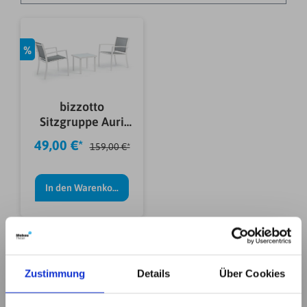
%
bizzotto
Sitzgruppe Auri
3er-Set, Weiß
49,00 €*
159,00 €*
In den Warenkorb
Zustimmung
Details
Über Cookies