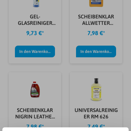
GEL-
SCHEIBENKLAR
GLASREINIGER
ALLWETTER
3IN1 0,5L
NIGRIN -11°C 3L
9,73 €*
7,98 €*
In den Warenkorb
In den Warenkorb
SCHEIBENKLAR
UNIVERSALREINIG
NIGRIN LEATHER
ER RM 626
& COOKIE 3L
7,98 €*
7,49 €*