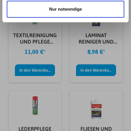
haben. Details erhalten Sie in unserer
Nur notwendige
Datenschutzerklärung. Link zu
unserer
Datenschutzerklärung
. Link zum
Impressum
.
TEXTILREINIGUNG
LAMINAT
UND PFLEGE
REINIGER UND
NIGRIN 400ML
PFLEGE 1,0 L
11,00 €*
8,98 €*
In den Warenkorb
In den Warenkorb
LEDERPFLEGE
FLIESEN UND