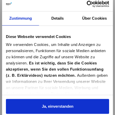
In den Warenkorb
In den Warenkorb
Zustimmung
Details
Über Cookies
Diese Webseite verwendet Cookies
Wir verwenden Cookies, um Inhalte und Anzeigen zu
personalisieren, Funktionen für soziale Medien anbieten
zu können und die Zugriffe auf unsere Website zu
analysieren.
Es ist wichtig, dass Sie die Cookies
GRANIT REINIGER
COCKPITSPRAY
UND PFLEGE 1,0 L
NIGRIN APFEL
akzeptieren, wenn Sie den vollen Funktionsumfang
400ML
(z. B. Erklärvideos) nutzen möchten.
Außerdem geben
7,98 €*
7,98 €*
wir Informationen zu Ihrer Verwendung unserer Website
an unsere Partner für soziale Medien, Werbung und
Analysen weiter. Unsere Partner führen diese
In den Warenkorb
In den Warenkorb
Informationen möglicherweise mit weiteren Daten
zusammen, die Sie ihnen bereitgestellt haben oder die
Ja, einverstanden
sie im Rahmen Ihrer Nutzung der Dienste gesammelt