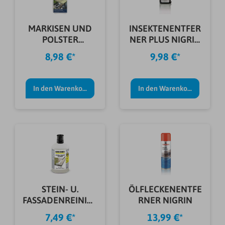
MARKISEN UND
INSEKTENENTFER
POLSTER
NER PLUS NIGRIN
REINIGER 1,0 L
500ML
8,98 €*
9,98 €*
In den Warenkorb
In den Warenkorb
STEIN- U.
ÖLFLECKENENTFE
FASSADENREINIGE
RNER NIGRIN
R 3IN1 1L D
7,49 €*
13,99 €*