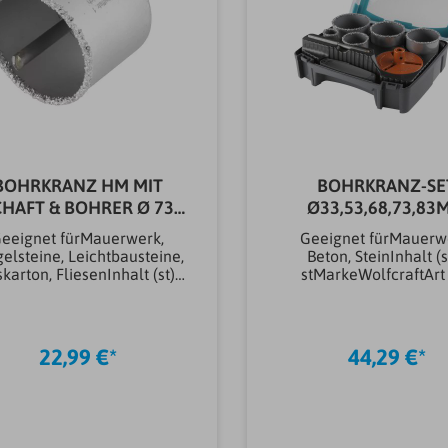
BOHRKRANZ HM MIT
BOHRKRANZ-SE
CHAFT & BOHRER Ø 73
Ø33,53,68,73,83
MM
eeignet fürMauerwerk,
Geeignet fürMauerw
elsteine, Leichtbausteine,
Beton, SteinInhalt (s
karton, FliesenInhalt (st)1
stMarkeWolfcraftArt
ieferumfangZentrierbohrer
VerpackungKunststoffk
Ø 8
WerkzeugaufnahmeRu
arkeWolfcraftWerkzeug
ftSet bestehend ausØ 3
nahmeSechskantBohrtech
/ 68 / 73 / 83 mm
22,99 €*
44,29 €*
kTrockenbohrenArtikeltyp
Aufnahmeteller,
Bohren, Meißeln &
ZentrierbohrerArtike
räsenBohrkroneMaterial
Bohren, Meißeln 
Bohren, Meißeln &
FräsenBohrer im
senHartmetallDurchmess
SetAnwendung BohrenS