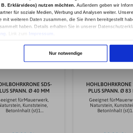
 B. Erklärvideos) nutzen möchten.
Außerdem geben wir Inform
rtner für soziale Medien, Werbung und Analysen weiter. Unsere
e mit weiteren Daten zusammen, die Sie ihnen bereitgestellt ha
sammelt haben. Details erhalten Sie in unserer Datenschutzerkl
ung
. Link zum
Impressum
.
Nur notwendige
OHLBOHRKRONE SDS-
HOHLBOHRKRONE 
LUS SPANN. Ø 40 MM
PLUS SPANN. Ø 8
eeignet fürMauerwerk,
Geeignet fürMauerw
Naturstein, Kunststeine,
Naturstein, Kunstste
BetonInhalt (st)1
BetonInhalt (st)1
tLieferumfangBohrer Ø 8
stLieferumfangBohre
arkeWolfcraftWerkzeug
mmMarkeWolfcraftWe
fnahmeGewindeWerkzeug
aufnahmeGewindeWer
nahmegrößeM16Bohrtech
aufnahmegrößeM16Bo