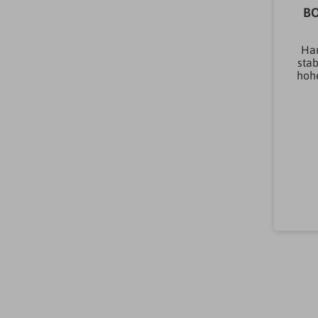
B
Har
sta
hohe
b
abg
zu
Ga
Zi
Gip
Mei
(
F