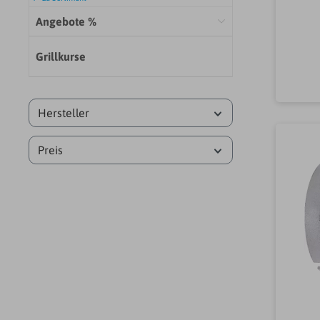
ni
Angebote %
Grillkurse
F
Frä
Hersteller
Preis