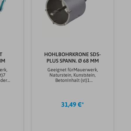
T
HOHLBOHRKRONE SDS-
MM
PLUS SPANN. Ø 68 MM
erk,
Geeignet fürMauerwerk,
t)7
Naturstein, Kunststein,
 der
BetonInhalt (st)1
assette
stLieferumfangSpanndorn
ndscha
SDS-Plus, Bohrer Ø 8
3 / 53
mmMarkeWolfcraftWerkzeug
,
aufnahmeGewindeWerkzeug
31,49 €*
aufnahmegrößeM16Bohrtiefe
ltyp
max. (mm)46,00
&
mmArtikeltyp Bohren,
Meißeln &
tein &
FräsenBohrkroneMaterial