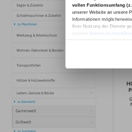
vollen Funktionsumfang (z.
Sägen & Zubehör
unserer Website an unsere Pa
Schleifmaschinen & Zubehör
Informationen möglicherweis
zu Maschinen
Ihrer Nutzung der Dienste ge
unserer
Datenschutzerklär
Werkzeug & Arbeitsschutz
Wohnen, Dekorieren & Basteln
Transporthilfen
Hölzer & Holzwerkstoffe
H
P
Leitern, Gerüste & Böcke
G
zu Baumarkt
Gartenwelt
s
mmM
Grillwelt
au
auf
zu Sortiment