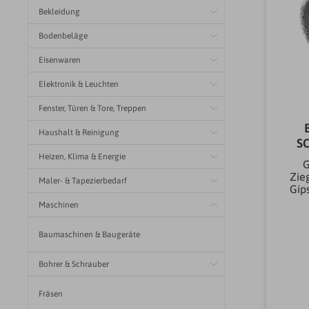
Bekleidung
Bodenbeläge
Eisenwaren
Elektronik & Leuchten
Fenster, Türen & Tore, Treppen
Haushalt & Reinigung
S
Heizen, Klima & Energie
G
Zieg
Maler- & Tapezierbedarf
Gips
stL
Maschinen
mmM
Baumaschinen & Baugeräte
auf
ni
Bohrer & Schrauber
F
Fräsen
Frä