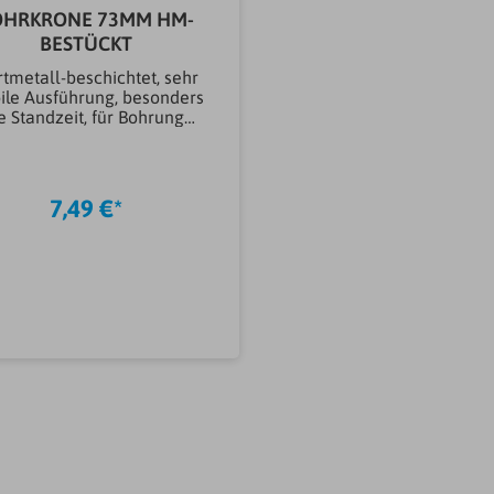
OHRKRONE 73MM HM-
BESTÜCKT
tmetall-beschichtet, sehr
bile Ausführung, besonders
 Standzeit, für Bohrungen
is max. 55 mm Tiefe, mit
Bajonettverschluss,
Benutzung nur mit
eschaltetem Schlagwerk,
7,49 €*
m Bohren in Mauerwerk,
Fliesen, Ziegelsteine,
sbeton, Putz, Gipsplatten
und KunststoffGeeignet
fürMauerwerk, Fliesen,
egelstein, Gasbeton, Putz,
splatten, KunststoffInhalt
(st)1 stMarkeConmetall
sterBohrtechnikTrockenbo
hrenBohrtiefe max.
mm)55,00 mmArtikeltyp
Bohren, Meißeln &
räsenBohrkroneMaterial
Bohren, Meißeln &