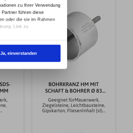
ationen zu Ihrer Verwendung
 Partner führen diese
ben oder die sie im Rahmen
ärung. Link zu
Ja, einverstanden
SDS-
BOHRKRANZ HM MIT
3 MM
SCHAFT & BOHRER Ø 83
MM
erk,
Geeignet fürMauerwerk,
ine,
Ziegelsteine, Leichtbausteine,
Gipskarton, FliesenInhalt (st)1
r Ø 8
stLieferumfangZentrierbohrer
rkzeug
Ø 8
kzeug
mmMarkeWolfcraftWerkzeug
hrtech
aufnahmeSechskantBohrtech