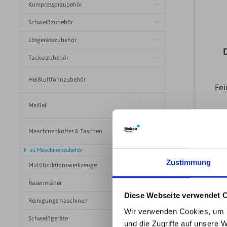
Kompressorzubehör
Schweißzubehör
Lötgerätezubehör
Tackerzubehör
Heißluftföhnzubehör
Fei
stM
Meißel
fna
kN
Maschinenkoffer & Taschen
(
F
zu Maschinenzubehör
Zustimmung
Multifunktionswerkzeuge
Fr
Rasenmäher
Diese Webseite verwendet 
Reinigungsmaschinen
Wir verwenden Cookies, um I
Schweißgeräte
und die Zugriffe auf unsere 