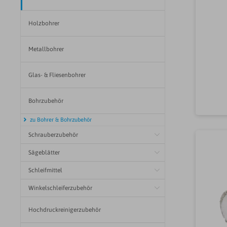
stM
fna
Holzbohrer
nah
Na
(
Metallbohrer
F
Glas- & Fliesenbohrer
Fr
Bohrzubehör
zu Bohrer & Bohrzubehör
Schrauberzubehör
Sägeblätter
Schleifmittel
Winkelschleiferzubehör
Hochdruckreinigerzubehör