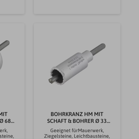
Bohren,
Bohren, Meißeln &
FräsenHartmetallDurchmess
b
In den Warenkorb
r bis
er bis (mm)68,00
esser
mmGewicht0.721KG
KG
MIT
BOHRKRANZ HM MIT
Ø 68
SCHAFT & BOHRER Ø 33
MM
erk,
Geeignet fürMauerwerk,
steine,
Ziegelsteine, Leichtbausteine,