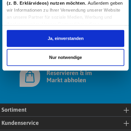
(z. B. Erklärvideos) nutzen möchten.
Außerdem geben
wir Informationen zu Ihrer Verwendung unserer Website
an unsere Partner für soziale Medien, Werbung und
Analysen weiter. Unsere Partner führen diese
Informationen möglicherweise mit weiteren Daten
zusammen, die Sie ihnen bereitgestellt haben oder die
Ja, einverstanden
sie im Rahmen Ihrer Nutzung der Dienste gesammelt
haben. Details erhalten Sie in unserer
Nur notwendige
Datenschutzerklärung. Link zu
unserer
Datenschutzerklärung
. Link zum
Impressum
.
Sortiment
Kundenservice