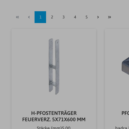
1
2
3
4
5
H-PFOSTENTRÄGER
PF
FEUERVERZ. 5X71X600 MM
Stärke (mm)5,00
hadra 