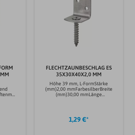
-FORM
FLECHTZAUNBESCHLAG ES
1 MM
35X30X40X2,0 MM
Höhe 39 mm, L-FormStärke
end
(mm)2,00 mmFarbesilberBreite
ftenmit
(mm)30,00 mmLänge
f
(mm)35,00
tlich
mmMarkeVORMANNSchrauben
ehandlu
-Ø max. (mm)4,00 mmMaterial
EisenwarenEdelstahl
1,29 €*
tAufnah
V2AAnzahl Befestigungslöcher
1,00
(st)2 stArtikeltyp Flechtzaun-
änge
Beschläge &