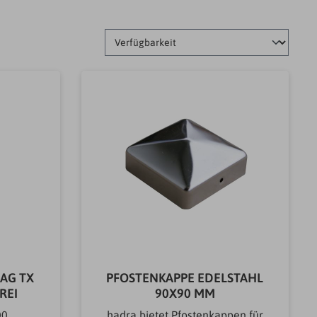
AG TX
PFOSTENKAPPE EDELSTAHL
REI
90X90 MM
00
hadra bietet Pfostenkappen für