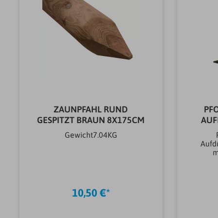
ZAUNPFAHL RUND
PF
GESPITZT BRAUN 8X175CM
AUF
Gewicht7.04KG
Aufd
m
Boden
Außen
fürHo
10,50 €*
Eisenw