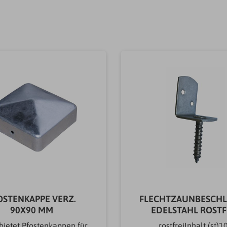
OSTENKAPPE VERZ.
FLECHTZAUNBESCHL
90X90 MM
EDELSTAHL ROSTF
bietet Pfostenkappen für
rostfreiInhalt (st)1