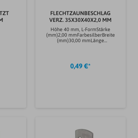
TZT
FLECHTZAUNBESCHLAG
M
VERZ. 35X30X40X2,0 MM
Höhe 40 mm, L-FormStärke
(mm)2,00 mmFarbesilberBreite
(mm)30,00 mmLänge
(mm)35,00
mmMarkeVORMANNSchrauben
-Ø max. (mm)4,00
mmOberflächenbehandlung
0,49 €*
EisenwarenverzinktMaterial
EisenwarenStahlAnzahl
Befestigungslöcher (st)2
stArtikeltyp Flechtzaun-
Beschläge &
ElementehalterFlechtzaunbesc
hlagGewicht0.04KG
b
In den Warenkorb