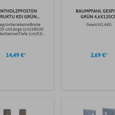
ANTHOLZPFOSTEN
BAUMPFAHL GESPI
TRUKTU KDI GRÜN
GRÜN 4,6X120C
9X9X180
egrünSeriekeineBreite
Gewicht1.6KG
,00 cmLänge (cm)180,00
eStelmetTiefe (cm)9,00
genschaftenbeidseitig
tHolzartKieferArtikeltyp
Pfosten, Pfähle &
ckePfostenAusführung
14,49 €*
2,69 €*
enUniversalpfostenForm
Pfosten, Pfähle &
keeckigMaterial Pfosten,
Pfähle &
keHolzOberflächenbehan
ung Pfosten, Pfähle &
ekesseldruckimprägniert
In den Warenkorb
In den Warenkor
Gewicht11.442KG