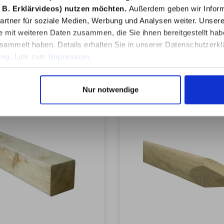
echtzaun-Beschläge &
Holzpfosten und schütz
 B. Erklärvideos) nutzen möchten.
Außerdem geben wir Inform
tehalterFlechtzaunbesc
Holz vor Witterungseinf
0,49 €*
1,79 €*
hlagGewicht0.04KG
Dank des breiten Über
rtner für soziale Medien, Werbung und Analysen weiter. Unsere
sind die Kappen auch
e mit weiteren Daten zusammen, die Sie ihnen bereitgestellt ha
angeschrägte Pfost
sammelt haben. Details erhalten Sie in unserer Datenschutzerkl
verwendbar.Seriekeine
(mm)70,00 mmLän
ung
. Link zum
Impressum
.
(mm)70,00 mmGeeignet 
70 mm
In den Warenkorb
In den Warenkor
HolzpfostenMarkehadraA
Nur notwendige
yp Pfostenkappen
VerkleidungenPfostenk
m
PfostenkappenPyramide
l Pfostenkappen 
VerkleidungenEdelstahl
0.1KG