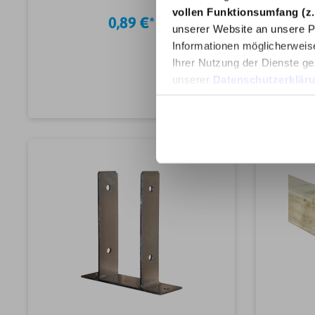
Holzpfosten und schützen das
Fl
vollen Funktionsumfang (z.
Holz vor Witterungseinflüssen.
Elemen
0,89 €*
Dank des breiten Überstands
unserer Website an unsere Pa
sind die Kappen auch für
Informationen möglicherweis
angeschrägte Pfosten
Ihrer Nutzung der Dienste ge
verwendbar.SeriekeineBreite
(mm)70,00 mmLänge
unserer
Datenschutzerklär
(mm)70,00 mmGeeignet für70 x
70 mm
In den Warenkorb
HolzpfostenMarkehadraArtikelt
yp Pfostenkappen &
VerkleidungenPfostenkappeFor
m
PfostenkappenPyramideMateria
l Pfostenkappen &
VerkleidungenStahlOberflächen
behandlung Pfostenkappen &
VerkleidungenfeuerverzinktGe
wicht0.1KG