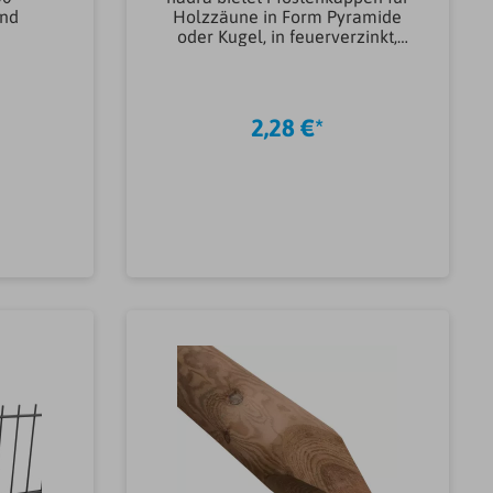
end
Holzzäune in Form Pyramide
oder Kugel, in feuerverzinkt,
nzahl
Edelstahl oder Kupfer. Die
st)2
Pfostenkappen zieren jeden
aun-
Holzpfosten und schützen das
Holz vor Witterungseinflüssen.
2,28 €*
aunbesc
Dank des breiten Überstands
G
sind die Kappen auch für
angeschrägte Pfosten
verwendbar.SeriekeineBreite
(mm)90,00 mmLänge
(mm)90,00 mmGeeignet für90 x
90 mm
b
In den Warenkorb
HolzpfostenMarkehadraArtikelt
yp Pfostenkappen &
VerkleidungenPfostenkappeFor
m
PfostenkappenPyramideMateria
l Pfostenkappen &
VerkleidungenEdelstahlGewicht
0.16KG