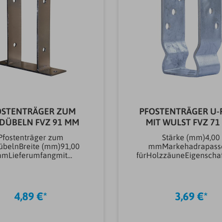
OSTENTRÄGER ZUM
PFOSTENTRÄGER U
DÜBELN FVZ 91 MM
MIT WULST FVZ 7
Pfostenträger zum
Stärke (mm)4,00
übelnBreite (mm)91,00
mmMarkehadrapass
mLieferumfangmit
fürHolzzäuneEigenscha
platte (Bohrung auf der
Wulst, Bohrung au
seite)Markehadrapassen
InnenseiteBauaufsich
d
geprüftJaOberflächenb
lzzäuneOberflächenbeha
ng
4,89 €*
3,69 €*
ndlung
Eisenwarenfeuerverzink
arenfeuerverzinktAnwen
memaß Breite (mm)7
dung
mmAufnahmemaß L