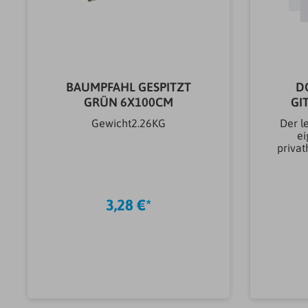
BAUMPFAHL GESPITZT
D
GRÜN 6X100CM
GI
1830
Gewicht2.26KG
Der l
ei
privat
und e
Indus
biet
gegen
3,28 €*
grenz
vone
waag
einem
ist
günsti
In den Warenkorb
der Mo