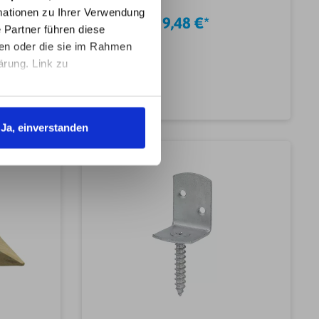
en das
ationen zu Ihrer Verwendung
lüssen.
9,48 €*
stands
 Partner führen diese
 für
ben oder die sie im Rahmen
en
ärung. Link zu
Breite
ge
für70 x
b
In den Warenkorb
rtikelt
Ja, einverstanden
 &
appeFor
Materia
&
Gewicht