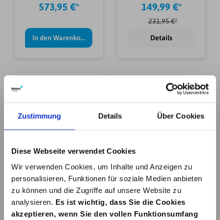
KETTENSÄGE
RY18PSX10A-120
573,95 €*
149,99 €*
2X18V DUC256Z
231,95 €*
In den Warenkorb
Details
Zustimmung
Details
Über Cookies
AKKU-
KETTENSÄGE 18 V
Diese Webseite verwendet Cookies
OCS1830
210,84 €*
Wir verwenden Cookies, um Inhalte und Anzeigen zu
personalisieren, Funktionen für soziale Medien anbieten
zu können und die Zugriffe auf unsere Website zu
Details
analysieren.
Es ist wichtig, dass Sie die Cookies
akzeptieren, wenn Sie den vollen Funktionsumfang