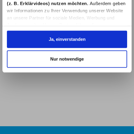
(z. B. Erklärvideos) nutzen möchten.
Außerdem geben
wir Informationen zu Ihrer Verwendung unserer Website
an unsere Partner für soziale Medien, Werbung und
Analysen weiter. Unsere Partner führen diese
Informationen möglicherweise mit weiteren Daten
zusammen, die Sie ihnen bereitgestellt haben oder die
Ja, einverstanden
sie im Rahmen Ihrer Nutzung der Dienste gesammelt
haben. Details erhalten Sie in unserer
Nur notwendige
Datenschutzerklärung. Link zu
unserer
Datenschutzerklärung
. Link zum
Impressum
.