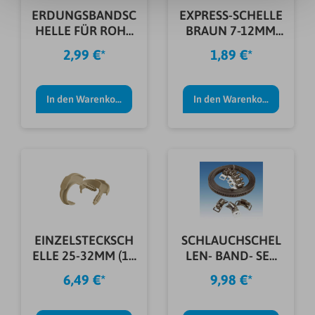
ERDUNGSBANDSC
EXPRESS-SCHELLE
HELLE FÜR ROHR
BRAUN 7-12MM
1/8BIS1 1/2"
(50 STÜCK)
2,99 €*
1,89 €*
In den Warenkorb
In den Warenkorb
EINZELSTECKSCH
SCHLAUCHSCHEL
ELLE 25-32MM (10
LEN- BAND- SET
STÜCK)
UNIVERSAL
6,49 €*
9,98 €*