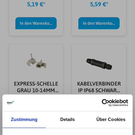
(200 STÜCK)
STÜCK)
5,19 €*
5,59 €*
In den Warenkorb
In den Warenkorb
EXPRESS-SCHELLE
KABELVERBINDER
GRAU 10-14MM
IP IP68 SCHWARZ
(75 STÜCK)
3X4,0QMM
2,89 €*
16,99 €*
Zustimmung
Details
Über Cookies
In den Warenkorb
In den Warenkorb