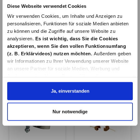
Diese Webseite verwendet Cookies
Wir verwenden Cookies, um Inhalte und Anzeigen zu
personalisieren, Funktionen für soziale Medien anbieten
zu können und die Zugriffe auf unsere Website zu
analysieren.
Es ist wichtig, dass Sie die Cookies
akzeptieren, wenn Sie den vollen Funktionsumfang
EINZELSTECKSCH
RASTER-
ELLE 16-20MM (10
DRUCKSCHELLE
(z. B. Erklärvideos) nutzen möchten.
Außerdem geben
STÜCK)
GRAU 6-16MM
wir Informationen zu Ihrer Verwendung unserer Website
5,09 €*
2,39 €*
(6STÜCK)
an unsere Partner für soziale Medien, Werbung und
Analysen weiter. Unsere Partner führen diese
Informationen möglicherweise mit weiteren Daten
In den Warenkorb
In den Warenkorb
zusammen, die Sie ihnen bereitgestellt haben oder die
Ja, einverstanden
sie im Rahmen Ihrer Nutzung der Dienste gesammelt
haben. Details erhalten Sie in unserer
Nur notwendige
Datenschutzerklärung. Link zu
unserer
Datenschutzerklärung
. Link zum
Impressum
.