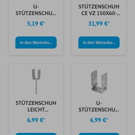
U-
STÜTZENSCHUH
STÜTZENSCHUH
CE VZ 150X60-
FVZ.
140X115X4,5 MM
5,19 €*
31,99 €*
81X60X125X4,5
MM
In den Warenkorb
In den Warenkorb
STÜTZENSCHUH
U-
LEICHT
STÜTZENSCHUH
FVZ.71X60X125X4
FVZ.
6,99 €*
6,99 €*
,0 MM
101X60X125X4,5
MM