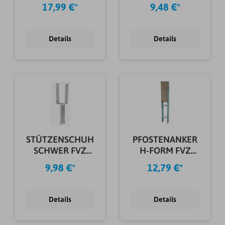
121X60X600X5,0
71X50X205X4,0
17,99 €*
9,48 €*
MM
MM
Details
Details
STÜTZENSCHUH
PFOSTENANKER
SCHWER FVZ
H-FORM FVZ
91X50X205X4,0
101X600X60X5,0
9,98 €*
12,79 €*
MM
MM
Details
Details