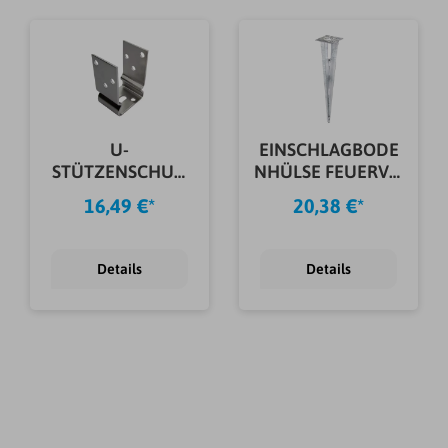
U-
EINSCHLAGBODE
STÜTZENSCHUH
NHÜLSE FEUERVZ.
EDELSTAHL
Ø34X500 MM
16,49 €*
20,38 €*
91X60X125X4,0M
M
Details
Details