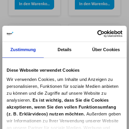
In den Warenkorb
In den Warenkorb
Zustimmung
Details
Über Cookies
STÜTZENSCHUH
STÜTZENSCHUH
CE FVZ. 255X60-
FVZ. 215X0-
Diese Webseite verwendet Cookies
140X205 MM
90X205 MM
17,99 €*
10,50 €*
Wir verwenden Cookies, um Inhalte und Anzeigen zu
personalisieren, Funktionen für soziale Medien anbieten
zu können und die Zugriffe auf unsere Website zu
In den Warenkorb
Details
analysieren.
Es ist wichtig, dass Sie die Cookies
akzeptieren, wenn Sie den vollen Funktionsumfang
(z. B. Erklärvideos) nutzen möchten.
Außerdem geben
wir Informationen zu Ihrer Verwendung unserer Website
an unsere Partner für soziale Medien, Werbung und