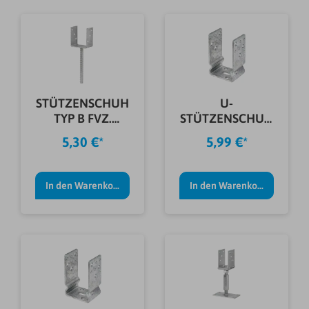
STÜTZENSCHUH
U-
TYP B FVZ.
STÜTZENSCHUH
91X60X100X4,0
FVZ.
5,30 €*
5,99 €*
MM
91X60X125X4,5
MM
In den Warenkorb
In den Warenkorb