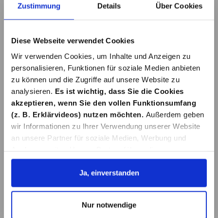
Zustimmung
Details
Über Cookies
In den Warenkorb
In den Warenkorb
Diese Webseite verwendet Cookies
Wir verwenden Cookies, um Inhalte und Anzeigen zu
personalisieren, Funktionen für soziale Medien anbieten
zu können und die Zugriffe auf unsere Website zu
analysieren.
Es ist wichtig, dass Sie die Cookies
akzeptieren, wenn Sie den vollen Funktionsumfang
KÜHLERFROSTSC
KÜHLERFROSTSC
HUTZ GLYSANTIN
HUTZ GLYSANTIN
(z. B. Erklärvideos) nutzen möchten.
Außerdem geben
G40 ECO 1L
G30 ECO 1L
wir Informationen zu Ihrer Verwendung unserer Website
17,99 €*
15,99 €*
an unsere Partner für soziale Medien, Werbung und
Analysen weiter. Unsere Partner führen diese
Informationen möglicherweise mit weiteren Daten
Details
Details
zusammen, die Sie ihnen bereitgestellt haben oder die
Ja, einverstanden
sie im Rahmen Ihrer Nutzung der Dienste gesammelt
haben. Details erhalten Sie in unserer
Nur notwendige
Datenschutzerklärung. Link zu