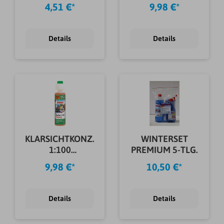
SCHNABELKANNE
SILIKATHALTIG 1 L
4,51 €*
9,98 €*
5 L
Details
Details
KLARSICHTKONZ.
WINTERSET
1:100
PREMIUM 5-TLG.
HAVANALOVE
9,98 €*
10,50 €*
250ML
Details
Details