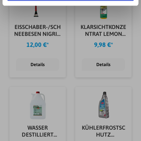
unserer
Datenschutzerklärung
. Link zum
Impressum
.
EISSCHABER-/SCH
KLARSICHTKONZE
NEEBESEN NIGRIN
NTRAT LEMON
LANG
FRESH 250 ML
12,00 €*
9,98 €*
Details
Details
WASSER
KÜHLERFROSTSC
DESTILLIERT
HUTZ