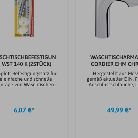
SCHTISCHBEFESTIGUN
WASCHTISCHARMA
 WST 140 K (2STÜCK)
CORDIER EHM CH
plett-Befestigungssatz für
Hergestellt aus Mes
ie einfache und schnelle
gemäß aktueller DIN, F
ntage von Waschtischen
Anschlussschläuche, L
 Urinalen. Bestehend aus
400 mm, geprüft n
zwei Universaldübel UX
aktueller Trinkwasse
x75, zwei Stockschrauben
KTW-A, Leicht
M10x140 gvz, zwei
auswechselbare, 
6,07 €*
49,99 €*
chskantmuttern M10 und
geprüfteKartusche
zwei Bundhülsen. Der
langlebigen
versaldübel UX ohne Rand
Keramikdichtscheib
ist für die Vor- und
Geräuschklassen gepr
chsteckmontage geeignet
Luftsprudler M24x1 - M