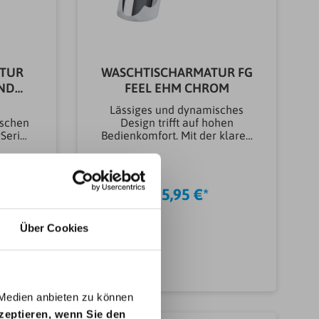
TUR
WASCHTISCHARMATUR FG
 ND
FEEL EHM CHROM
Lässiges und dynamisches
tschen
Design trifft auf hohen
SerieS
Bedienkomfort. Mit der klaren
itop-
Linienführung und dem
mit
dynamisch nach vorne
t HU-
gelehnten Design ist die
DVGW-
vielseitige GROHE Feel
135,95 €*
Einhand-Waschtischarmatur
Höhe
mit praktischer Zugstangen-
luss
Ablaufgarnitur in jedem
Über Cookies
kAnwen
zeigemäßen Badezimmer ein
- &
Blickfang. Ausgestattet mit
typ
GROHE Technologie und
rmatur
deutscher Technik ist die
Bedienung dieser
 Medien anbieten zu können
maturA
intelligenten Armatur eine
kzeptieren, wenn Sie den
en
wahre Freude. Die Einstellung