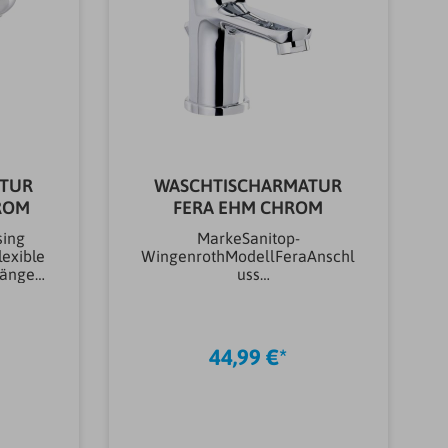
TUR
WASCHTISCHARMATUR
ROM
FERA EHM CHROM
sing
MarkeSanitop-
lexible
WingenrothModellFeraAnschl
änge;
uss
ach
ArmaturenHochdruckAnwend
rnorm
ung ArmaturenKalt- &
WarmwasserArtikeltyp
KTW
ArmaturenDuscharmaturAusf
44,99 €*
mit
ührung
ArmaturenEinhebelarmaturB
en,
auart ArmaturenAufputzFarbe
üfter
ArmaturenchromMontageart
ade in
ArmaturenWandmontage