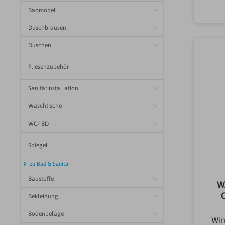
-
Badmöbel
ve
Duschbrausen
er
Duschen
Sa
stM
au
Fliesenzubehör
2x
mm
Sanitärinstallation
St
Dü
Waschtische
Dü
A
WC/ BD
Po
Spiegel
L
N
zu Bad & Sanitär
Vol
Baustoffe
W
Bekleidung
Ho
au
Bodenbeläge
Loc
Win