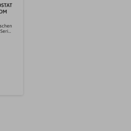
STAT
ROM
tschen
SerieS
58,00
-
mit
r 41,91
indel-
 Eco-
nDVGW-
chluss
Anwend
- &
typ
rmatur
armatu