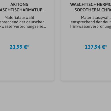
AKTIONS
WASCHTISCHHERMO
ASCHTISCHARMATUR
SOPOTHERM CH
EHM TIADO
Materialauswahl
Materialauswahl
sprechend der deutschen
entsprechend der deu
nkwasserverordnungSerieT
Trinkwasserverordnung
iadoMarkeSanitop-
opothermBreite (mm)
WingenrothHinweismit
mmMarkeSanitop
enter-Ablaufgarnitur, mit
WingenrothHinweis
Keramikkartusche, mit
Excenter-Ablaufgarnitu
21,99 €*
137,94 €*
geschlossenem
mm (1 1/4") AG, mit Sp
ebelPrüfzeichenDVGW-
Innenteil und
zertifizierte
Dehnstoffelement, mit
chlussschläucheAnschluss
Stopp-Funktion
aturenHochdruckAnwend
(Wassermengen-
ung ArmaturenKalt- &
Spartaste)Prüfzeiche
WarmwasserArtikeltyp
zertifizierte
aturenWaschtischarmatur
AnschlussschläucheAns
Ausführung
ArmaturenHochdruck
aturenEinhebelarmaturBr
ung ArmaturenKalt
ause
WarmwasserArtikel
erausziehbarNeinFarbe
ArmaturenWaschtischa
aturenchromMaschinena
Ausführung
schlussNeinMontageart
ArmaturenThermostat