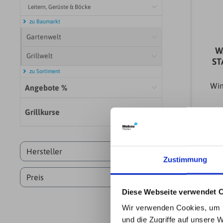
Leitern, Gerüste & Böcke
zu Baumarkt
Gartenwelt
W
Grillwelt
S
zu Sortiment
Win
Angebote %
Arm
Grillkurse
Arm
Arm
Hersteller
Zustimmung
Arm
Preis
Diese Webseite verwendet 
Wir verwenden Cookies, um I
und die Zugriffe auf unsere 