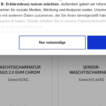
(mm)145 mmBrau
 B. Erklärvideos) nutzen möchten.
Außerdem geben wir Inform
herausziehbarNeinF
rtner für soziale Medien, Werbung und Analysen weiter. Unsere
ArmaturenchromHahnl
e mit weiteren Daten zusammen, die Sie ihnen bereitgestellt ha
(mm)34Maschinenansc
einMontageart
sammelt haben. Details erhalten Sie in unserer Datenschutzerkl
ArmaturenStandmont
ung
. Link zum
Impressum
.
sersparendNeinGewich
KG
Nur notwendige
ASCHTISCHARMATUR
SENSOR-
AGO 2.0 EHM CHROM
WASCHTISCHARMA
TASSONI CHRO
Gewicht2KG
Gewicht1.66KG