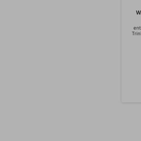
W
ent
Tri
Exc
H
Ans
Arm
Arm
Arm
h
Arm
n