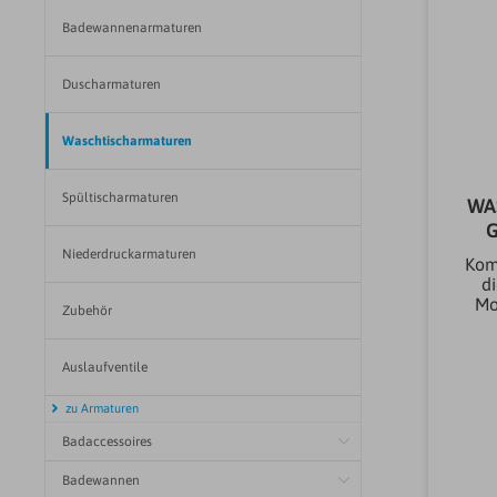
Badewannenarmaturen
Duscharmaturen
Waschtischarmaturen
Spültischarmaturen
WA
G
Niederdruckarmaturen
Kom
d
Mo
Zubehör
und
14
Auslaufventile
Se
zu Armaturen
Badaccessoires
Uni
Badewannen
Dur