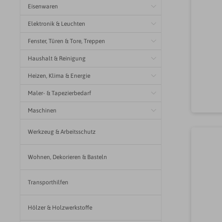
Eisenwaren
Arm
Voll
Elektronik & Leuchten
Arm
Fenster, Türen & Tore, Treppen
Arm
Haushalt & Reinigung
Arm
Heizen, Klima & Energie
Maler- & Tapezierbedarf
Maschinen
Werkzeug & Arbeitsschutz
Wohnen, Dekorieren & Basteln
Transporthilfen
Hölzer & Holzwerkstoffe