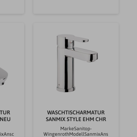
uck-
tstoff,
rbe;
menge
0
all
0,00
hluss
Anwend
- &
typ
rmatur
maturA
en
e
rial
tagear
TUR
WASCHTISCHARMATUR
ageObe
 NEU
SANMIX STYLE EHM CHR
ng
ewicht
MarkeSanitop-
ixAnsc
WingenrothModellSanmixAns