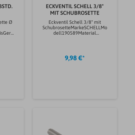
BSTD.
ECKVENTIL SCHELL 3/8"
MIT SCHUBROSETTE
ette Ø
Eckventil Schell 3/8" mit
SchubrosetteMarkeSCHELLMo
isGerä
dell190589Material
IA, mit
Installation
 für
ZubehörMetallArtikeltyp
it
EckventileEckventilWandansc
m
hluss
9,98 €*
hlussg
Gewinde3/8"Gewicht0.14KG
rial
läche
keltyp
ndansc
"