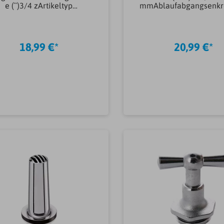
e (``)3/4 zArtikeltyp
mmAblaufabgangsenkr
Absperrventile &
tikeltyp
elhähneAbsperrventilBauf
AbläufeAblaufAusfüh
orm
AbläufeKomplettablau
tallationSchrägEntleerungJ
hsverschlussJaMater
18,99 €*
20,99 €*
aGewicht0.363KG
Abdeckung/RostKunstst
erial
Abläufe/AufsatzstückeK
offVariante
AbläufeBadablaufVer
g AbläufeDusche
In den Warenkorb
In den Warenkor