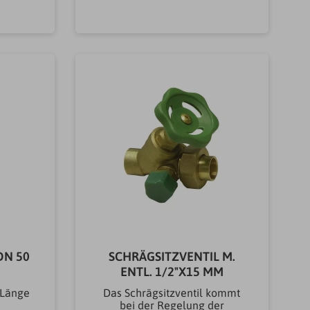
GeruchsverschlüsseDuschwa
nneArtikeltyp Siphons &
b
In den Warenkorb
GeruchsverschlüsseAblaufgar
niturWandanschluss40/50
mmGewicht0.364KG
DN 50
SCHRÄGSITZVENTIL M.
ENTL. 1/2"X15 MM
mLänge
Das Schrägsitzventil kommt
bei der Regelung der