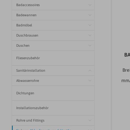
Badaccessoires
Badewannen
Badmöbel
Duschbrausen
Duschen
B
Fliesenzubehör
Bre
Sanitärinstallation
mmA
Abwasserrohre
A
Dichtungen
Abl
Abd
Installationszubehör
Abl
Rohre und Fittings
Abl