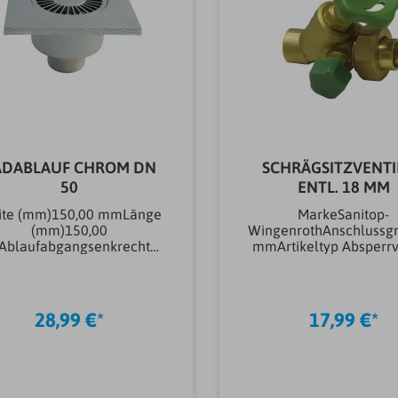
ADABLAUF CHROM DN
SCHRÄGSITZVENTI
50
ENTL. 18 MM
ite (mm)150,00 mmLänge
MarkeSanitop-
(mm)150,00
WingenrothAnschlussg
blaufabgangsenkrechtAr
mmArtikeltyp Absperrv
tikeltyp
&
bläufeAblaufAusführung
KugelhähneAbsperrvent
äufeKomplettablaufGeruc
orm
hsverschlussJaMaterial
InstallationSchrägEntl
28,99 €*
17,99 €*
eckung/RostKunststoffMat
aGewicht0.276K
erial
äufe/AufsatzstückeKunstst
offVariante
äufeBadablaufVerwendun