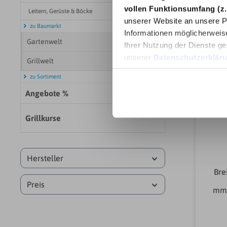
vollen Funktionsumfang (z.
Leitern, Gerüste & Böcke
unserer Website an unsere Pa
zu Baumarkt
Informationen möglicherweis
Gartenwelt
Ihrer Nutzung der Dienste ge
unserer
Datenschutzerklär
Grillwelt
zu Sortiment
Angebote %
Grillkurse
Hersteller
Bre
Preis
mmA
A
Abl