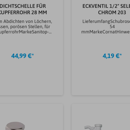
DICHTSCHELLE FÜR
ECKVENTIL 1/2" SEL
KUPFERROHR 28 MM
CHROM 203
 Abdichten von Löchern,
LieferumfangSchubros
ssen, porösen Stellen, für
54
upferrohrMarkeSanitop-
mmMarkeCornatHinwe
genrothHinweisBetriebsdr
uschklasse I PA-IX 006/
uck bis 10
Längenverschraubung
Anschlussgröße28mmMat
Anschlussrohre, m
erial
selbstdichtende
44,99 €*
4,19 €*
tallationMessingArtikeltyp
GewindeanschlussAnsc
Flanschverbindungen &
ewinde (``)3/8" zMate
htschellenDichtschelleGe
Installation
wicht0.262KG
ZubehörMessingOberf
Installation
ZubehörverchromtArti
EckventileEckventilWa
In den Warenkorb
hluss Gewinde1/2