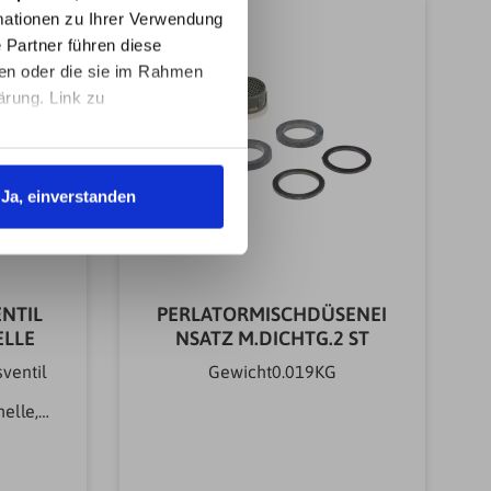
ationen zu Ihrer Verwendung
 Partner führen diese
ben oder die sie im Rahmen
ärung. Link zu
Ja, einverstanden
NTIL
PERLATORMISCHDÜSENEI
ELLE
NSATZ M.DICHTG.2 ST
ventil
Gewicht0.019KG
d
elle,
äte.Ma
ralle
teArti