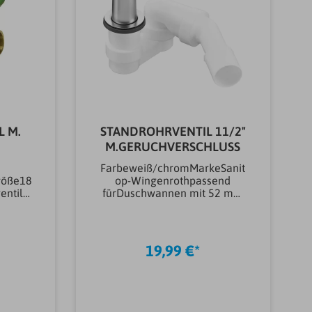
L M.
STANDROHRVENTIL 11/2"
M.GERUCHVERSCHLUSS
Farbeweiß/chromMarkeSanit
röße18
op-Wingenrothpassend
entile
fürDuschwannen mit 52 mm
AblauflochHinweisStandrohrv
ilBauf
entil und 45°
AblaufbogenAnschlussgewind
eerungJ
e (``)1 1/2" zMaterial
19,99 €*
G
Installation
ZubehörKunststoffOberfläche
Installation
ZubehörverchromtAnwendun
gsbereich Siphons &