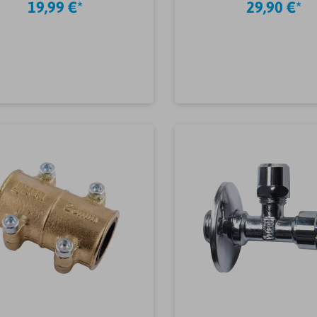
19,99 €*
29,90 €*
eckung/RostKunststoffMat
keltyp Drucksprühger
erial
DruckspritzenZubehörM
äufe/AufsatzstückeKunstst
l Drucksprühgerä
offVariante
ZubehörMessing
äufeBadablaufVerwendun
g AbläufeDusche
In den Warenkorb
In den Warenkor