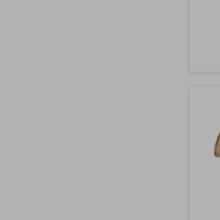
Abd
Abl
Abl