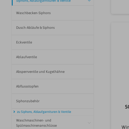
Siphons, Ablaufgarnituren & Ventile
Waschbecken-Siphons
Dusch-Abläufe & Siphons
Eckventile
Ablaufventile
Absperrventile und Kugelhähne
Abflussstopfen
Siphonzubehör
S
zu Siphons, Ablaufgarnituren & Ventile
Waschmaschinen- und
Spülmaschinenanschlüsse
Win