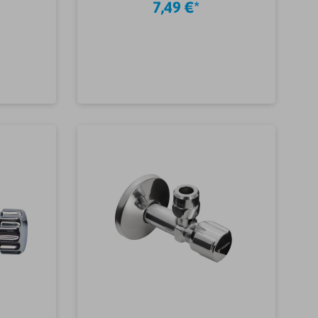
7,49 €*
äte &
ateria
te
b
In den Warenkorb