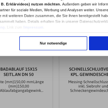
 B. Erklärvideos) nutzen möchten.
Außerdem geben wir Inform
rtner für soziale Medien, Werbung und Analysen weiter. Unsere
e mit weiteren Daten zusammen, die Sie ihnen bereitgestellt ha
sammelt haben. Details erhalten Sie in unserer Datenschutzerkl
ung
. Link zum
Impressum
.
Nur notwendige
BADABLAUF 15X15
SCHNELLSCHLUßVE
SEITL.AN DN 50
KPL. GEWINDESCH
ite (mm)150,00 mmLänge
Messing-Schnellschluss
(mm)150,00
inkl. Siebrohr un
blaufabgangabgewinkel
Schneckengewindesch
tArtikeltyp
passend für alle
bläufeAblaufAusführung
Hochleistungssprühger
äufeKomplettablaufGeruc
rkeGLORIApassend fü
hsverschlussJaMaterial
Hochleistungssprühgerä