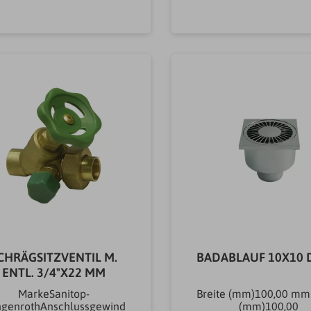
g AbläufeDusche
In den Warenkorb
In den Warenkor
CHRÄGSITZVENTIL M.
BADABLAUF 10X10 
ENTL. 3/4"X22 MM
MarkeSanitop-
Breite (mm)100,00 m
genrothAnschlussgewind
(mm)100,00