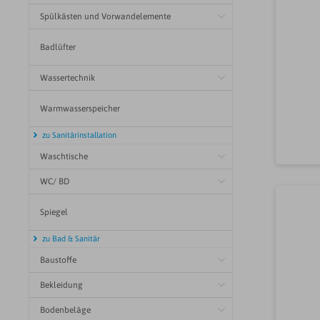
Spülkästen und Vorwandelemente
Kug
Badlüfter
Ins
Wassertechnik
Warmwasserspeicher
zu Sanitärinstallation
Waschtische
WC/ BD
Spiegel
zu Bad & Sanitär
Baustoffe
Bekleidung
Bodenbeläge