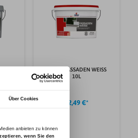
COLOR
OPUS1 FASSADEN WEISS
L
10L
Über Cookies
52,49 €*
 Medien anbieten zu können
kzeptieren, wenn Sie den