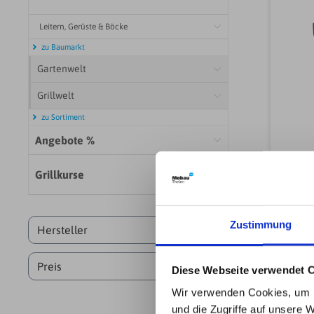
Leitern, Gerüste & Böcke
zu Baumarkt
Gartenwelt
Grillwelt
zu Sortiment
Angebote %
OP
Grillkurse
Zustimmung
Hersteller
Preis
Diese Webseite verwendet 
Wir verwenden Cookies, um I
und die Zugriffe auf unsere 