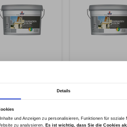
US1 FASSADEN COLOR
OPUS1 FASSADEN 
MIX MATT B1 5L
MIX MATT B3 5
Details
60,99 €*
60,99 €*
Cookies
nhalte und Anzeigen zu personalisieren, Funktionen für soziale
Website zu analysieren.
Es ist wichtig, dass Sie die Cookies a