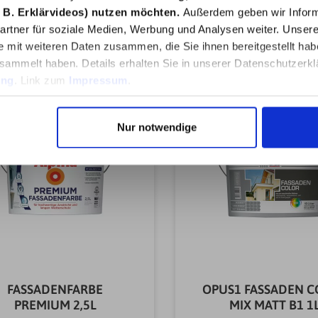
 B. Erklärvideos) nutzen möchten.
Außerdem geben wir Inform
In den Warenkorb
In den Warenkor
rtner für soziale Medien, Werbung und Analysen weiter. Unsere
e mit weiteren Daten zusammen, die Sie ihnen bereitgestellt ha
sammelt haben. Details erhalten Sie in unserer Datenschutzerkl
ung
. Link zum
Impressum
.
Nur notwendige
FASSADENFARBE
OPUS1 FASSADEN 
PREMIUM 2,5L
MIX MATT B1 1