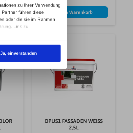
ationen zu Ihrer Verwendung
b
In den Warenkorb
 Partner führen diese
ben oder die sie im Rahmen
ärung. Link zu
Ja, einverstanden
COLOR
OPUS1 FASSADEN WEISS
L
2,5L