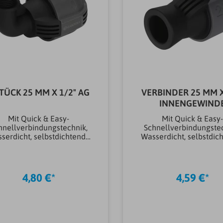
STÜCK 25 MM X 1/2" AG
VERBINDER 25 MM X
INNENGEWIND
Mit Quick & Easy-
Mit Quick & Easy
hnellverbindungstechnik,
Schnellverbindungstec
serdicht, selbstdichtende
Wasserdicht, selbstdic
indeverbindung, Einsatz;
Gewindeverbindung, Ei
zum Anschluss des
zum Rohranschluss a
rsenkregners S 80 sowie
Anschlussdose, di
 Turbinen-Versenkregners
Wassersteckdose, 
4,80 €*
4,59 €*
T 100 und T 200 am
Zentralfilter, den
rendeSerieSprinklersyste
Versenkregner S 80/30
arkeGARDENAModellL-
zum Direktanschluss
ckAnschlussgröße25 mm x
Beregnungsanlage an
1/2" AGAnschluss-
HausinstallationSerieS