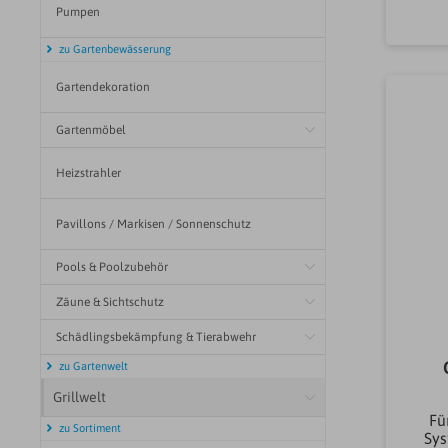
Pumpen
S
zu Gartenbewässerung
Sch
Gartendekoration
Was
Gartenmöbel
Heizstrahler
Pavillons / Markisen / Sonnenschutz
Pools & Poolzubehör
Zäune & Sichtschutz
Schädlingsbekämpfung & Tierabwehr
zu Gartenwelt
Grillwelt
Fü
zu Sortiment
Sys