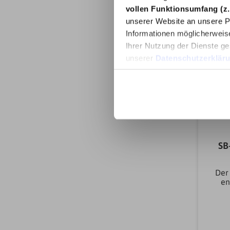
Fla
vollen Funktionsumfang (z.
Ap
unserer Website an unsere Pa
Hah
Informationen möglicherweis
280
Ihrer Nutzung der Dienste ge
unserer
Datenschutzerklär
Zub
SB
Der
en
Di
G
der
2