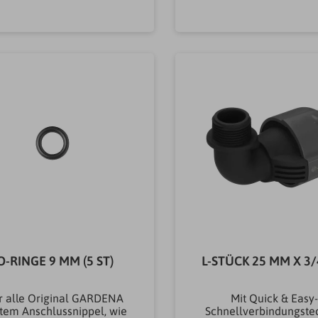
SystemStecksystem,
rsystemMarkeGARDEN
chraubsystemArtikeltyp
llVerbinderAnschlussg
In den Warenkorb
In den Warenkor
Anschlüsse &
mm x 3/4" IGAnschl
KupplungenKupplung &
SystemStecksyste
lauchverbindungsstückBa
SchraubsystemArtike
uform
Anschlüsse &
sertechnikWinkelGewicht
KupplungenKupplun
0.07KG
Schlauchverbindungss
wicht0.08KG
O-RINGE 9 MM (5 ST)
L-STÜCK 25 MM X 3/
r alle Original GARDENA
Mit Quick & Easy
tem Anschlussnippel, wie
Schnellverbindungstec