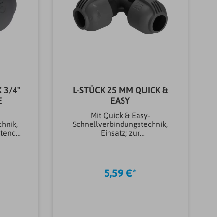
 3/4"
L-STÜCK 25 MM QUICK &
E
EASY
-
Mit Quick & Easy-
hnik,
Schnellverbindungstechnik,
htende
Einsatz; zur
nsatz;
Richtungsänderung der
n die
VerlegerohrsSerieSprinklersys
e
temMarkeGARDENAModellL-
den
StückAnschlussgröße25
5,59 €*
mmAnschluss-
0 oder
SystemStecksystemArtikeltyp
 der
Anschlüsse &
 die
KupplungenKupplung &
prinkle
SchlauchverbindungsstückBa