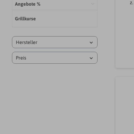
z.
Angebote %
Grillkurse
GAR
s
für
Ans
Hersteller
Zub
Preis