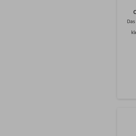
Das
kl
Zi
vo
Arm
ei
mm
Trö