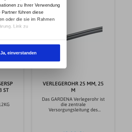
KG
ZubehörDichtungGewicht0.01
ationen zu Ihrer Verwendung
KG
 Partner führen diese
ben oder die sie im Rahmen
ärung. Link zu
Ja, einverstanden
SERSP
VERLEGEROHR 25 MM, 25
3 ST
M
Das GARDENA Verlegerohr ist
.12KG
die zentrale
Versorgungsleitung des
GARDENA Sprinklersystems
oder der GARDENA Pipeline.
Der Betriebsdruck darf 6 bar
nicht