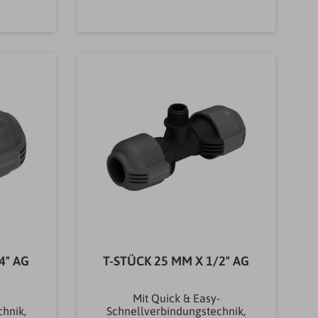
AMode
uform
röße25
WassertechnikWinkelGewicht
b
In den Warenkorb
uss-
0.12KG
m,
ltyp
g &
tückGe
4" AG
T-STÜCK 25 MM X 1/2" AG
-
Mit Quick & Easy-
hnik,
Schnellverbindungstechnik,