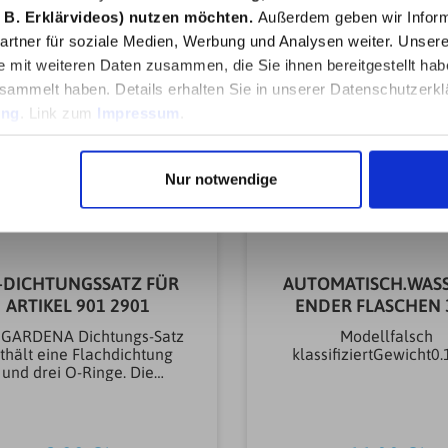
chdichtungMarkeGARDEN
StückGewicht0.15
 B. Erklärvideos) nutzen möchten.
Außerdem geben wir Inform
assend fürProfi-System-
rtner für soziale Medien, Werbung und Analysen weiter. Unsere
nstücke Art.-Nr. 2801-20,
e mit weiteren Daten zusammen, die Sie ihnen bereitgestellt ha
2-20ModellProfi-System-
DichtungssatzArtikeltyp
sammelt haben. Details erhalten Sie in unserer Datenschutzerkl
Wassertechnik
ung
. Link zum
Impressum
.
ehörDichtungGewicht0.02
KG
Nur notwendige
-DICHTUNGSSATZ FÜR
AUTOMATISCH.WAS
ARTIKEL 901 2901
ENDER FLASCHEN 
 GARDENA Dichtungs-Satz
Modellfalsch
thält eine Flachdichtung
klassifiziertGewicht0
und drei O-Ringe. Die
chtungen passen für die
ARDENA Hahnstücke mit
 Art.-Nr. 901-50 und 2901-
0. Nach dem Austausch