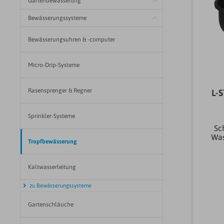
Gartenbewässerung
Bewässerungssysteme
Bewässerungsuhren & -computer
Micro-Drip-Systeme
Rasensprenger & Regner
L-
Sprinkler-Systeme
Sc
Was
Tropfbewässerung
Gew
Ve
Kaltwasserleitung
des
zu Bewässerungssysteme
Roh
mM
Gartenschläuche
Stü