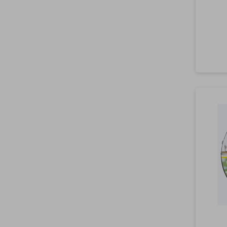
wie
ve
Ri
d f
D
Zub