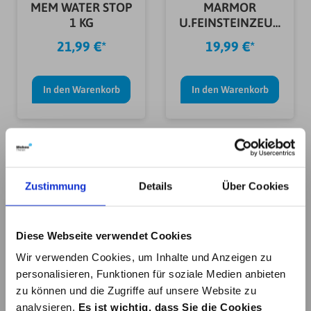
MEM WATER STOP
MARMOR
1 KG
U.FEINSTEINZEUG
IMPRÄGNIERUNG
21,99 €*
19,99 €*
0,5
In den Warenkorb
In den Warenkorb
Zustimmung
Details
Über Cookies
MEM FASSADEN-
BALKON-
Diese Webseite verwendet Cookies
IMPRÄGNIERUNG
IMPRÄGNIERUNG 1
Wir verwenden Cookies, um Inhalte und Anzeigen zu
1L
L
10,50 €*
14,99 €*
personalisieren, Funktionen für soziale Medien anbieten
zu können und die Zugriffe auf unsere Website zu
analysieren.
Es ist wichtig, dass Sie die Cookies