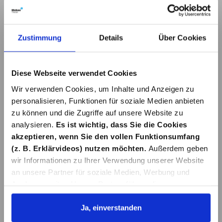
NIGRIN 36ST.
500ML
12,00 €*
3,99 €*
Zustimmung
Details
Über Cookies
In den Warenkorb
Details
Diese Webseite verwendet Cookies
Wir verwenden Cookies, um Inhalte und Anzeigen zu
personalisieren, Funktionen für soziale Medien anbieten
zu können und die Zugriffe auf unsere Website zu
analysieren.
Es ist wichtig, dass Sie die Cookies
akzeptieren, wenn Sie den vollen Funktionsumfang
(z. B. Erklärvideos) nutzen möchten.
Außerdem geben
wir Informationen zu Ihrer Verwendung unserer Website
an unsere Partner für soziale Medien, Werbung und
Analysen weiter. Unsere Partner führen diese
Informationen möglicherweise mit weiteren Daten
zusammen, die Sie ihnen bereitgestellt haben oder die
Ja, einverstanden
sie im Rahmen Ihrer Nutzung der Dienste gesammelt