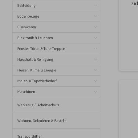
zir
Bekleidung
Luft
Bodenbeläge
Fe
Koc
Eisenwaren
Wä
vo
Elektronik & Leuchten
Fenster, Türen & Tore, Treppen
L
Haushalt & Reinigung
reg
un
Heizen, Klima & Energie
2Ei
Maler- & Tapezierbedarf
mm
Maschinen
Ab
Werkzeug & Arbeitsschutz
Kla
Wohnen, Dekorieren & Basteln
Kla
Ab
Transporthilfen