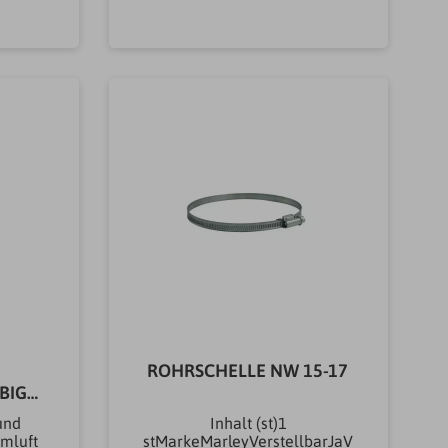
b
In den Warenkorb
ROHRSCHELLE NW 15-17
BIG
und
Inhalt (st)1
umluft
stMarkeMarleyVerstellbarJaV