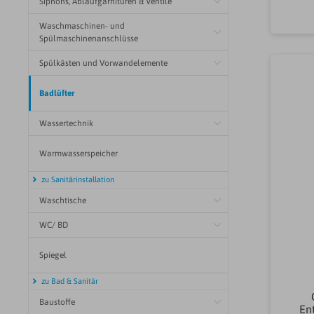
Siphons, Ablaufgarnituren & Ventile
Waschmaschinen- und
Spülmaschinenanschlüsse
Spülkästen und Vorwandelemente
Badlüfter
Wassertechnik
Warmwasserspeicher
zu Sanitärinstallation
Waschtische
WC/ BD
Spiegel
zu Bad & Sanitär
Baustoffe
Ent