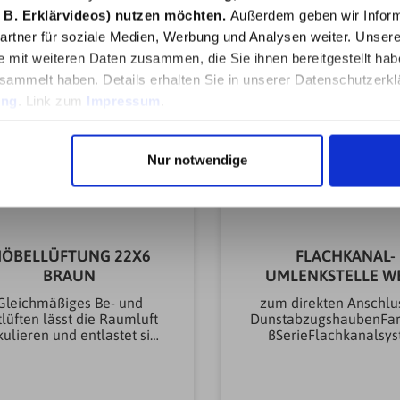
Ø (mm)50,00
 B. Erklärvideos) nutzen möchten.
Außerdem geben wir Inform
mmMarkeMarleyMode
rtner für soziale Medien, Werbung und Analysen weiter. Unsere
823Form der
e mit weiteren Daten zusammen, die Sie ihnen bereitgestellt ha
AbdeckungenrundArtik
Abdeckungen, Gitte
sammelt haben. Details erhalten Sie in unserer Datenschutzerkl
KlappenGitterBefestigu
ung
. Link zum
Impressum
.
Abdeckungen, Gitte
KlappenSchraubbefest
arbe AbdeckungWeißMa
LüftungssystemeAlum
Nur notwendige
berflächenbehandl
Lüftungssystemebeschi
ür- & MöbelgitterJ
ÖBELLÜFTUNG 22X6
FLACHKANAL-
BRAUN
UMLENKSTELLE WE
Gleichmäßiges Be- und
zum direkten Anschlu
lüften lässt die Raumluft
DunstabzugshaubenFa
kulieren und entlastet sie
ßSerieFlachkanalsy
von Schadstoffen. Ohne
100Geeignet
austausch schlägt sich die
fürDunstabzugshaube
uchtigkeit aus Atemluft,
250 m³/h
hdämpfen und Bad an den
AbluftleistungMarkeMa