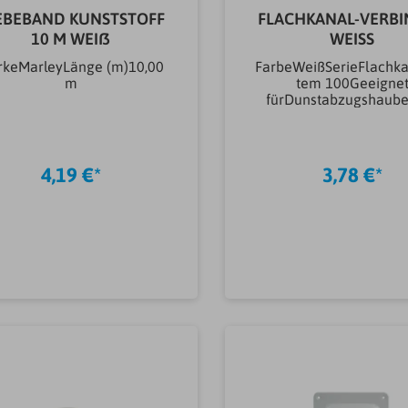
tungssystemeKunststoffTür
EBEBAND KUNSTSTOFF
- & MöbelgitterJa
FLACHKANAL-VERB
10 M WEIß
WEISS
keMarleyLänge (m)10,00
FarbeWeißSerieFlachka
m
tem 100Geeigne
fürDunstabzugshaube
250 m³/h
AbluftleistungMarkeMa
dell059 839Größ
Flachkanal100Mater
4,19 €*
3,78 €*
LüftungssystemeKunstst
keltyp FormteileVerb
In den Warenkorb
In den Warenkor