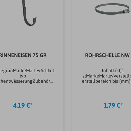
RINNENEISEN 75 GR
ROHRSCHELLE NW 
begrauMarkeMarleyArtikel
Inhalt (st)1
typ
stMarkeMarleyVerstell
hentwässerungZubehörA
erstellbereich bis (mm
usführung
mmVerstellbereich 
hentwässerungRinneneis
(mm)80,00 mmArtike
Oberflächenausführung
SchellenRohrschelleMa
chentwässerungverzinkt
SchellenStahlVerschluß
4,19 €*
1,79 €*
 beschichtetTeiligkeit10-
raubverschluß
teiligNennweite DNDN
75Material
Dachentwässerung
ZubehörStahlForm