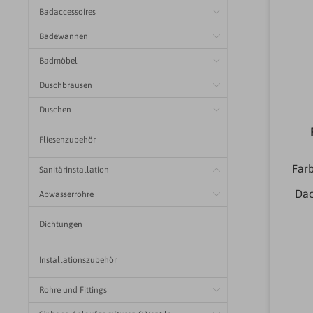
Badaccessoires
Badewannen
Badmöbel
Duschbrausen
Duschen
Fliesenzubehör
Far
Sanitärinstallation
Dac
Abwasserrohre
Dac
Dichtungen
en
Da
und
Installationszubehör
Rohre und Fittings