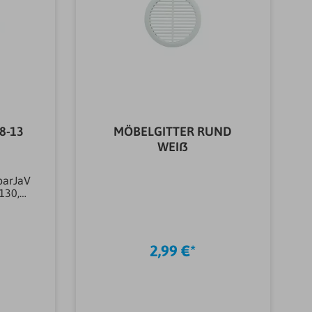
8-13
MÖBELGITTER RUND
WEIß
barJaV
)130,00
von
ltyp
terial
artSch
2,99 €*