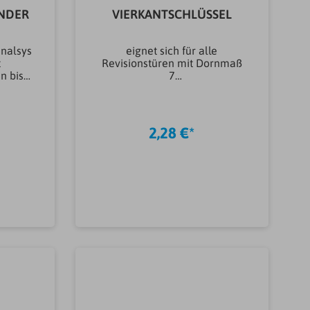
INDER
VIERKANTSCHLÜSSEL
nalsys
eignet sich für alle
t
Revisionstüren mit Dornmaß
n bis
7
mmMarkeMarleySchlüsselwei
rleyMo
te7 mmArtikeltyp
e
SpezialschlüsselVierkantschl
ial
üssel
2,28 €*
offArti
inder
b
In den Warenkorb