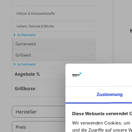
Lüf
Hölzer & Holzwerkstoffe
Lüf
Leitern, Gerüste & Böcke
zu Baumarkt
Gartenwelt
Grillwelt
zu Sortiment
Angebote %
Grillkurse
Zustimmung
Hersteller
Diese Webseite verwendet 
Wir verwenden Cookies, um I
Preis
und die Zugriffe auf unsere 