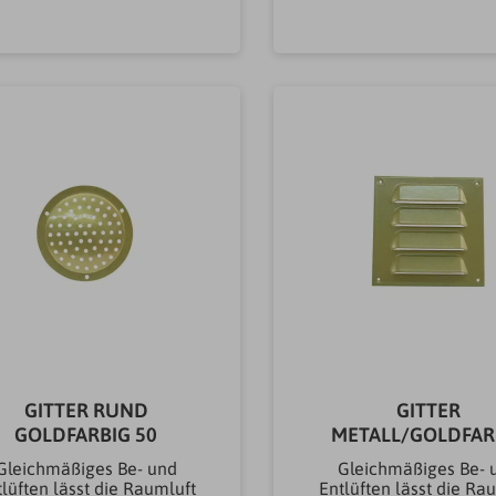
Dachentwässerung
Zubehörrund
In den Warenkorb
In den Warenkor
GITTER RUND
GITTER
GOLDFARBIG 50
METALL/GOLDFAR
70X70
Gleichmäßiges Be- und
Gleichmäßiges Be- 
lüften lässt die Raumluft
Entlüften lässt die Ra