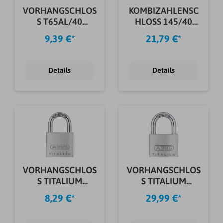
VORHANGSCHLOS
KOMBIZAHLENSC
S T65AL/40
HLOSS 145/40
COLOR
COLOR METAL
9,39 €*
21,79 €*
Details
Details
VORHANGSCHLOS
VORHANGSCHLOS
S TITALIUM
S TITALIUM
64TI/30 B/SB
64TI/40+HB63
8,29 €*
29,99 €*