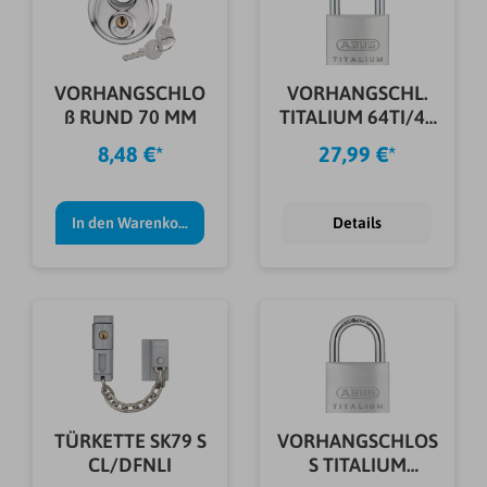
VORHANGSCHLO
VORHANGSCHL.
ß RUND 70 MM
TITALIUM 64TI/40
TRIP. B/SB
8,48 €*
27,99 €*
In den Warenkorb
Details
TÜRKETTE SK79 S
VORHANGSCHLOS
CL/DFNLI
S TITALIUM