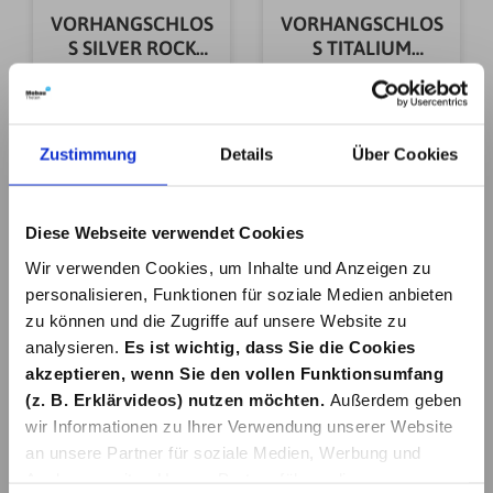
VORHANGSCHLOS
VORHANGSCHLOS
S SILVER ROCK
S TITALIUM
5/50 B/DFNLI
64TI/50HB60-150
20,49 €*
24,99 €*
Zustimmung
Details
Über Cookies
In den Warenkorb
In den Warenkorb
Diese Webseite verwendet Cookies
Wir verwenden Cookies, um Inhalte und Anzeigen zu
personalisieren, Funktionen für soziale Medien anbieten
zu können und die Zugriffe auf unsere Website zu
analysieren.
Es ist wichtig, dass Sie die Cookies
akzeptieren, wenn Sie den vollen Funktionsumfang
VORHANGSCHLOS
VORHANGSCHLOS
S TOUCH 57/45
S TOUCH 57/50
(z. B. Erklärvideos) nutzen möchten.
Außerdem geben
wir Informationen zu Ihrer Verwendung unserer Website
44,99 €*
49,99 €*
an unsere Partner für soziale Medien, Werbung und
Analysen weiter. Unsere Partner führen diese