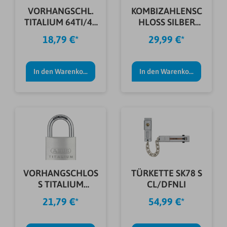
VORHANGSCHL.
KOMBIZAHLENSC
TITALIUM 64TI/40
HLOSS SILBER
TWINS B/SB
158/50
18,79 €*
29,99 €*
In den Warenkorb
In den Warenkorb
VORHANGSCHLOS
TÜRKETTE SK78 S
S TITALIUM
CL/DFNLI
64TI/60 B/SB
21,79 €*
54,99 €*