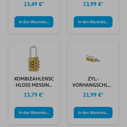
5/40 B/DFNLI
155/30 SB
13,49 €*
13,99 €*
In den Warenkorb
In den Warenkorb
KOMBIZAHLENSC
ZYL.-
HLOSS MESSING
VORHANGSCHLÖS
165/20 SB
SER QUADRO 222
13,79 €*
21,99 €*
15 SB
In den Warenkorb
In den Warenkorb