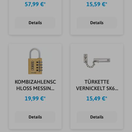
64TI/50 B/SB
57,99 €*
15,59 €*
Details
Details
KOMBIZAHLENSC
TÜRKETTE
HLOSS MESSING
VERNICKELT SK69
165/40 SB
N SB
19,99 €*
15,49 €*
Details
Details