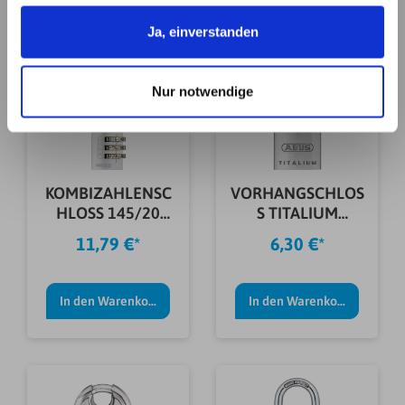
Informationen möglicherweise mit weiteren Daten
In den Warenkorb
In den Warenkorb
zusammen, die Sie ihnen bereitgestellt haben oder die
Ja, einverstanden
sie im Rahmen Ihrer Nutzung der Dienste gesammelt
haben. Details erhalten Sie in unserer
Nur notwendige
Datenschutzerklärung. Link zu
unserer
Datenschutzerklärung
. Link zum
Impressum
.
KOMBIZAHLENSC
VORHANGSCHLOS
HLOSS 145/20
S TITALIUM
COLOR METAL SB
64TI/20 B/SB
11,79 €*
6,30 €*
In den Warenkorb
In den Warenkorb