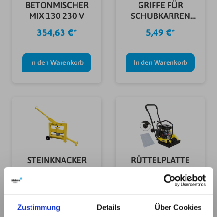
BETONMISCHER
GRIFFE FÜR
MIX 130 230 V
SCHUBKARREN
Ø30X100 MM
354,63 €*
5,49 €*
In den Warenkorb
In den Warenkorb
STEINKNACKER
RÜTTELPLATTE
GSK 140/240
GRP 50
199,96 €*
463,66 €*
Zustimmung
Details
Über Cookies