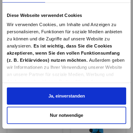
In den Warenkorb
In den Warenkorb
Diese Webseite verwendet Cookies
Wir verwenden Cookies, um Inhalte und Anzeigen zu
personalisieren, Funktionen für soziale Medien anbieten
zu können und die Zugriffe auf unsere Website zu
analysieren.
Es ist wichtig, dass Sie die Cookies
akzeptieren, wenn Sie den vollen Funktionsumfang
RÜTTELPLATTE
LAUFKATZE GLK
(z. B. Erklärvideos) nutzen möchten.
Außerdem geben
GRP 90
1000
wir Informationen zu Ihrer Verwendung unserer Website
an unsere Partner für soziale Medien, Werbung und
579,95 €*
184,95 €*
Analysen weiter. Unsere Partner führen diese
Informationen möglicherweise mit weiteren Daten
In den Warenkorb
Details
zusammen, die Sie ihnen bereitgestellt haben oder die
Ja, einverstanden
sie im Rahmen Ihrer Nutzung der Dienste gesammelt
haben. Details erhalten Sie in unserer
Nur notwendige
Datenschutzerklärung. Link zu
unserer
Datenschutzerklärung
. Link zum
Impressum
.