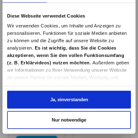
BADEZIMMERWIS
BAD- &
CHER TERNI
DUSCHABZIEHER
Diese Webseite verwendet Cookies
CLASSIC CHROM
22,99 €*
26,99 €*
Wir verwenden Cookies, um Inhalte und Anzeigen zu
personalisieren, Funktionen für soziale Medien anbieten
zu können und die Zugriffe auf unsere Website zu
In den Warenkorb
In den Warenkorb
analysieren.
Es ist wichtig, dass Sie die Cookies
akzeptieren, wenn Sie den vollen Funktionsumfang
(z. B. Erklärvideos) nutzen möchten.
Außerdem geben
wir Informationen zu Ihrer Verwendung unserer Website
an unsere Partner für soziale Medien, Werbung und
Analysen weiter. Unsere Partner führen diese
Informationen möglicherweise mit weiteren Daten
zusammen, die Sie ihnen bereitgestellt haben oder die
Ja, einverstanden
FENSTER- UND
BADEZIMMERWIS
sie im Rahmen Ihrer Nutzung der Dienste gesammelt
BADSAUGER
CHER FILO
haben. Details erhalten Sie in unserer
NEMO
WEIß/SCHWARZ
Nur notwendige
Datenschutzerklärung. Link zu
62,99 €*
7,98 €*
unserer
Datenschutzerklärung
. Link zum
Impressum
.