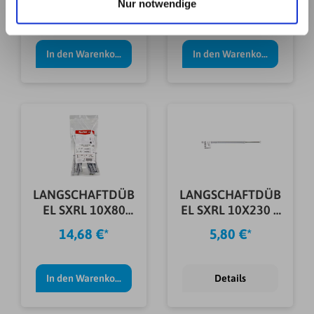
B
Nur notwendige
Datenschutzerklärung. Link zu
17,39 €*
2,89 €*
unserer
Datenschutzerklärung
. Link zum
Impressum
.
In den Warenkorb
In den Warenkorb
LANGSCHAFTDÜB
LANGSCHAFTDÜB
EL SXRL 10X80
EL SXRL 10X230 T
FUS B
E
14,68 €*
5,80 €*
In den Warenkorb
Details