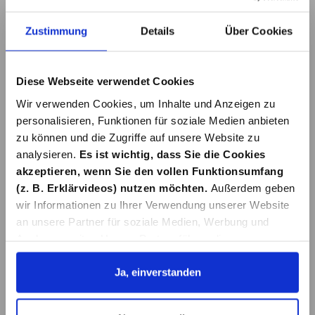
Zustimmung
Details
Über Cookies
LANGSCHAFTDÜB
LANGSCHAFTDÜB
EL SXRL 10X80 T B
EL SXRL 10X100 T
Diese Webseite verwendet Cookies
B
14,68 €*
15,39 €*
Wir verwenden Cookies, um Inhalte und Anzeigen zu
personalisieren, Funktionen für soziale Medien anbieten
zu können und die Zugriffe auf unsere Website zu
In den Warenkorb
In den Warenkorb
analysieren.
Es ist wichtig, dass Sie die Cookies
akzeptieren, wenn Sie den vollen Funktionsumfang
(z. B. Erklärvideos) nutzen möchten.
Außerdem geben
wir Informationen zu Ihrer Verwendung unserer Website
an unsere Partner für soziale Medien, Werbung und
Analysen weiter. Unsere Partner führen diese
Informationen möglicherweise mit weiteren Daten
zusammen, die Sie ihnen bereitgestellt haben oder die
Ja, einverstanden
LANGSCHAFTDÜB
LANGSCHAFTDÜB
sie im Rahmen Ihrer Nutzung der Dienste gesammelt
EL SXRL 10X120 T
EL SXR 8X60 WH K
haben. Details erhalten Sie in unserer