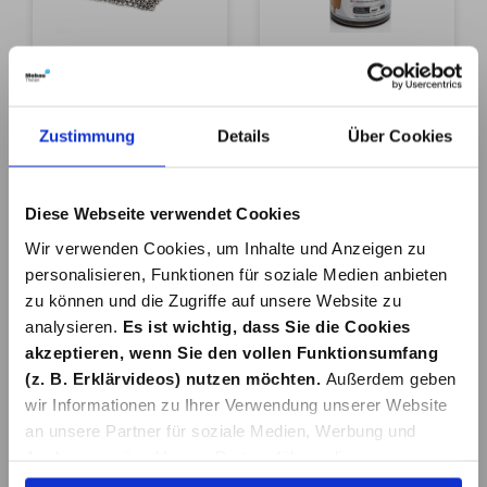
Petromax
Petromax
Ringreiniger XL
Einbrenn- und
für Guss- und
Pflegepaste 250
24,79 €*
14,99 €*
Schmiedeeisen
ml für
Zustimmung
Details
Über Cookies
Feuertöpfe/Dutch
Oven
In den Warenkorb
In den Warenkorb
Diese Webseite verwendet Cookies
Wir verwenden Cookies, um Inhalte und Anzeigen zu
personalisieren, Funktionen für soziale Medien anbieten
zu können und die Zugriffe auf unsere Website zu
analysieren.
Es ist wichtig, dass Sie die Cookies
akzeptieren, wenn Sie den vollen Funktionsumfang
(z. B. Erklärvideos) nutzen möchten.
Außerdem geben
wir Informationen zu Ihrer Verwendung unserer Website
an unsere Partner für soziale Medien, Werbung und
Analysen weiter. Unsere Partner führen diese
Informationen möglicherweise mit weiteren Daten