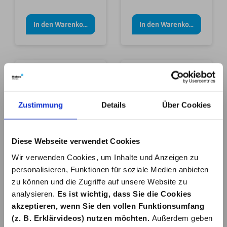
In den Warenkorb
In den Warenkorb
Zustimmung
Details
Über Cookies
DECKENLEUCHTE
DECKENLEUCHTE
SPOT PEAR
SPOT PEAR
Diese Webseite verwendet Cookies
2X4,3W 26CM
3X4,3W 43CM
34,80 €*
49,79 €*
Wir verwenden Cookies, um Inhalte und Anzeigen zu
WEIß
WEIß
personalisieren, Funktionen für soziale Medien anbieten
zu können und die Zugriffe auf unsere Website zu
In den Warenkorb
In den Warenkorb
analysieren.
Es ist wichtig, dass Sie die Cookies
akzeptieren, wenn Sie den vollen Funktionsumfang
(z. B. Erklärvideos) nutzen möchten.
Außerdem geben