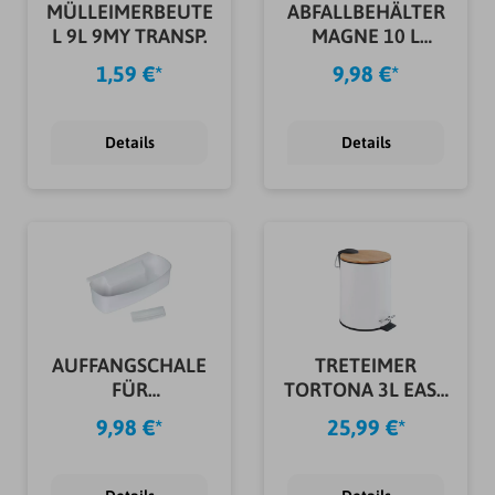
MÜLLEIMERBEUTE
ABFALLBEHÄLTER
L 9L 9MY TRANSP.
MAGNE 10 L
GRAPHITE
1,59 €*
9,98 €*
Details
Details
AUFFANGSCHALE
TRETEIMER
FÜR
TORTONA 3L EASY
KÜCHENABFÄLLE
CLOSE WEIßMATT
9,98 €*
25,99 €*