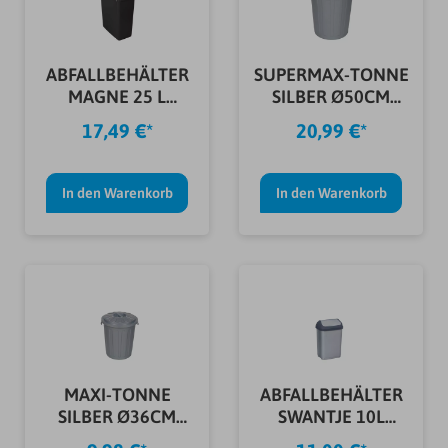
ABFALLBEHÄLTER
SUPERMAX-TONNE
MAGNE 25 L
SILBER Ø50CM
ANTHRAZIT
H=55CM 50L
17,49 €*
20,99 €*
In den Warenkorb
In den Warenkorb
MAXI-TONNE
ABFALLBEHÄLTER
SILBER Ø36CM
SWANTJE 10L
H=42CM 23L
SILBER/ANTHR.