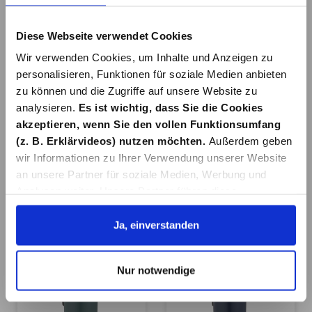
In den Warenkorb
In den Warenkorb
Diese Webseite verwendet Cookies
Wir verwenden Cookies, um Inhalte und Anzeigen zu
personalisieren, Funktionen für soziale Medien anbieten
zu können und die Zugriffe auf unsere Website zu
analysieren.
Es ist wichtig, dass Sie die Cookies
akzeptieren, wenn Sie den vollen Funktionsumfang
TRETEIMER
TRETEIMER LEMAN
(z. B. Erklärvideos) nutzen möchten.
Außerdem geben
LEMAN, BLAU 3
3L DUNKEL GRÜN
wir Informationen zu Ihrer Verwendung unserer Website
LTR.
an unsere Partner für soziale Medien, Werbung und
15,99 €*
15,99 €*
Analysen weiter. Unsere Partner führen diese
Informationen möglicherweise mit weiteren Daten
Details
Details
zusammen, die Sie ihnen bereitgestellt haben oder die
Ja, einverstanden
sie im Rahmen Ihrer Nutzung der Dienste gesammelt
haben. Details erhalten Sie in unserer
Nur notwendige
Datenschutzerklärung. Link zu
unserer
Datenschutzerklärung
. Link zum
Impressum
.