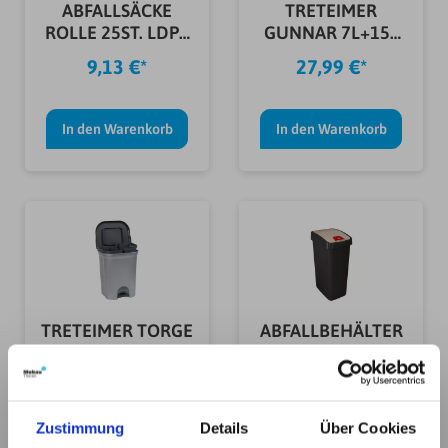
ABFALLSÄCKE
TRETEIMER
ROLLE 25ST. LDPE
GUNNAR 7L+15L
40MY 120L
SILBER/ANTHRAZI
9,13 €*
27,99 €*
T
In den Warenkorb
In den Warenkorb
TRETEIMER TORGE
ABFALLBEHÄLTER
2X11L
MAGNE 45 L
SILBER/ANTHRAZI
ANTHRAZIT
27,99 €*
23,99 €*
T
Zustimmung
Details
Über Cookies