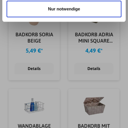
haben. Details erhalten Sie in unserer
Nur notwendige
Datenschutzerklärung. Link zu
unserer
Datenschutzerklärung
. Link zum
Impressum
.
BADKORB SORIA
BADKORB ADRIA
BEIGE
MINI SQUARE
TAUPE
5,49 €*
4,49 €*
Details
Details
WANDABLAGE
BADKORB MIT