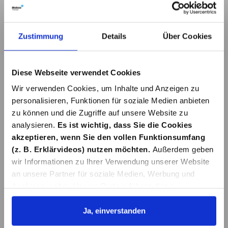
Details
Details
Zustimmung
Details
Über Cookies
Diese Webseite verwendet Cookies
Wir verwenden Cookies, um Inhalte und Anzeigen zu
personalisieren, Funktionen für soziale Medien anbieten
zu können und die Zugriffe auf unsere Website zu
analysieren.
Es ist wichtig, dass Sie die Cookies
ABLAGE MILA KST
WANDABLAGE
CHROM
GROß CLASSIC
akzeptieren, wenn Sie den vollen Funktionsumfang
PLUS SCHWARZ
(z. B. Erklärvideos) nutzen möchten.
Außerdem geben
17,99 €*
29,99 €*
wir Informationen zu Ihrer Verwendung unserer Website
an unsere Partner für soziale Medien, Werbung und
Analysen weiter. Unsere Partner führen diese
Details
Details
Informationen möglicherweise mit weiteren Daten
zusammen, die Sie ihnen bereitgestellt haben oder die
Ja, einverstanden
sie im Rahmen Ihrer Nutzung der Dienste gesammelt