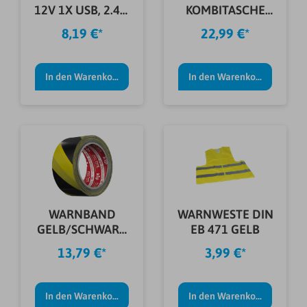
12V 1X USB, 2.4A,
KOMBITASCHE
SCHWARZ
MINI-
8,19 €*
22,99 €*
EUROWARNDR.
In den Warenkorb
In den Warenkorb
WARNBAND
WARNWESTE DIN
GELB/SCHWARZ
EB 471 GELB
50MM 66M
13,79 €*
3,99 €*
TYP339
In den Warenkorb
In den Warenkorb