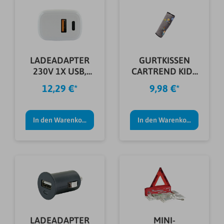
LADEADAPTER
GURTKISSEN
230V 1X USB,
CARTREND KIDS
1XTYPEC, WEIß
GRAU
12,29 €*
9,98 €*
In den Warenkorb
In den Warenkorb
LADEADAPTER
MINI-