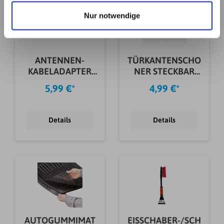
haben. Details erhalten Sie in unserer
Nur notwendige
Datenschutzerklärung. Link zu
unserer
Datenschutzerklärung
. Link zum
Impressum
.
ANTENNEN-
TÜRKANTENSCHO
KABELADAPTER
NER STECKBAR
50 AUF 150 OHM
SCHWARZ
5,99 €*
4,99 €*
Details
Details
AUTOGUMMIMAT
EISSCHABER-/SCH