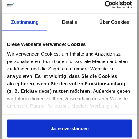
Details
Details
Zustimmung
Details
Über Cookies
Diese Webseite verwendet Cookies
Wir verwenden Cookies, um Inhalte und Anzeigen zu
personalisieren, Funktionen für soziale Medien anbieten
zu können und die Zugriffe auf unsere Website zu
analysieren.
Es ist wichtig, dass Sie die Cookies
NACKENKISSEN
TEXTILMATTE
CARTREND KIDS
PREMIUM B
akzeptieren, wenn Sie den vollen Funktionsumfang
GRAU
(z. B. Erklärvideos) nutzen möchten.
Außerdem geben
16,99 €*
26,99 €*
wir Informationen zu Ihrer Verwendung unserer Website
an unsere Partner für soziale Medien, Werbung und
Analysen weiter. Unsere Partner führen diese
Details
Details
Informationen möglicherweise mit weiteren Daten
zusammen, die Sie ihnen bereitgestellt haben oder die
Ja, einverstanden
sie im Rahmen Ihrer Nutzung der Dienste gesammelt