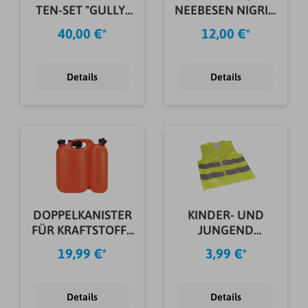
TEN-SET "GULLY"
NEEBESEN NIGRIN
2-TLG.
LANG
40,00 €*
12,00 €*
Details
Details
DOPPELKANISTER
KINDER- UND
FÜR KRAFTSTOFFE
JUNGEND
5,5 L+3 L
WARNWESTE DIN
19,99 €*
3,99 €*
EN 471
Details
Details