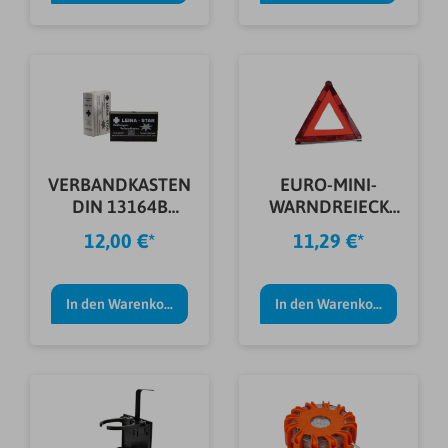
VERBANDKASTEN
EURO-MINI-
DIN 13164B
WARNDREIECK
M.RETUNGSDECK
I.KUNSTSTOFFKÖC
12,00 €*
11,29 €*
E
HER
In den Warenkorb
In den Warenkorb