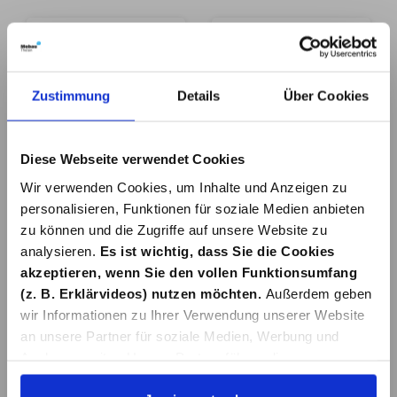
Zustimmung
Details
Über Cookies
DESIGN-
VENTILKELCH FÜR
SCHAFTVENTIL
WT-
Diese Webseite verwendet Cookies
AQUASU SQUARE
STOPFENVENTIL 1
27,99 €*
3,99 €*
Wir verwenden Cookies, um Inhalte und Anzeigen zu
VERCHR
1/4"
personalisieren, Funktionen für soziale Medien anbieten
zu können und die Zugriffe auf unsere Website zu
Details
Details
analysieren.
Es ist wichtig, dass Sie die Cookies
akzeptieren, wenn Sie den vollen Funktionsumfang
(z. B. Erklärvideos) nutzen möchten.
Außerdem geben
wir Informationen zu Ihrer Verwendung unserer Website
an unsere Partner für soziale Medien, Werbung und
Analysen weiter. Unsere Partner führen diese
Informationen möglicherweise mit weiteren Daten