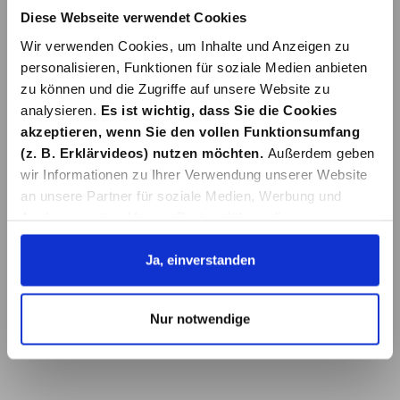
Diese Webseite verwendet Cookies
Wir verwenden Cookies, um Inhalte und Anzeigen zu
personalisieren, Funktionen für soziale Medien anbieten
zu können und die Zugriffe auf unsere Website zu
analysieren.
Es ist wichtig, dass Sie die Cookies
akzeptieren, wenn Sie den vollen Funktionsumfang
TUBEN ASS
SCHÜZTZ TUBEN
(z. B. Erklärvideos) nutzen möchten.
Außerdem geben
V.D.
wir Informationen zu Ihrer Verwendung unserer Website
5,99 €*
AUSTROCKNEN
an unsere Partner für soziale Medien, Werbung und
Analysen weiter. Unsere Partner führen diese
Informationen möglicherweise mit weiteren Daten
Details
zusammen, die Sie ihnen bereitgestellt haben oder die
Ja, einverstanden
sie im Rahmen Ihrer Nutzung der Dienste gesammelt
haben. Details erhalten Sie in unserer
Nur notwendige
Datenschutzerklärung. Link zu
unserer
Datenschutzerklärung
. Link zum
Impressum
.