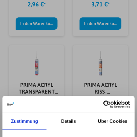
310ML
2,96 €*
3,71 €*
In den Warenkorb
In den Warenkorb
PRIMA ACRYL
PRIMA ACRYL
TRANSPARENT
RISS-
310ML
U.FUGENDICHT
5,74 €*
4,87 €*
WEIß 310ML
Zustimmung
Details
Über Cookies
In den Warenkorb
Details