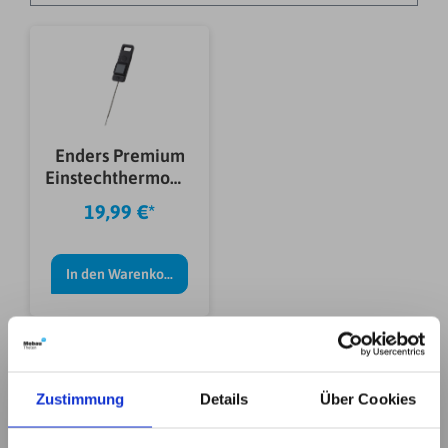
Enders Premium
Einstechthermome
ter mit digitaler
19,99 €*
Anzeige
In den Warenkorb
Zustimmung
Details
Über Cookies