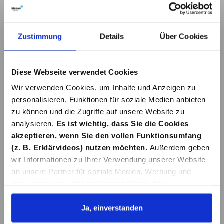
Zustimmung
Details
Über Cookies
Diese Webseite verwendet Cookies
Wir verwenden Cookies, um Inhalte und Anzeigen zu
personalisieren, Funktionen für soziale Medien anbieten
zu können und die Zugriffe auf unsere Website zu
analysieren.
Es ist wichtig, dass Sie die Cookies
akzeptieren, wenn Sie den vollen Funktionsumfang
Don Marco´s
(z. B. Erklärvideos) nutzen möchten.
Außerdem geben
Don“ Marco Greulich ist, zusammen mit seinem Team, der
„
wir Informationen zu Ihrer Verwendung unserer Website
Grund dafür dass wir heute die Gewürzmischungen von „Don
Marco´s“ bei unserem BBQ nutzen können. Im Jahr 2010
an unsere Partner für soziale Medien, Werbung und
wurde das Unternehmen BBQ King gegründet. "Don Marco
Analysen weiter. Unsere Partner führen diese
´s" ist eine Marke von BBQ King.
Informationen möglicherweise mit weiteren Daten
Die Idee zu eigenen Gewürzkreationen kam Marco Greulich
zusammen, die Sie ihnen bereitgestellt haben oder die
Ja, einverstanden
vor über 20 Jahren als ihm die beschränkte Anzahl an
qualitativ nicht gerade hochwertigen Gewürzmischungen
sie im Rahmen Ihrer Nutzung der Dienste gesammelt