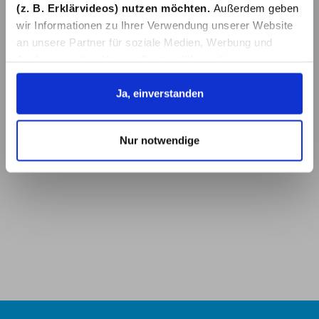
(z. B. Erklärvideos) nutzen möchten.
Außerdem geben
wir Informationen zu Ihrer Verwendung unserer Website
an unsere Partner für soziale Medien, Werbung und
Analysen weiter. Unsere Partner führen diese
Informationen möglicherweise mit weiteren Daten
zusammen, die Sie ihnen bereitgestellt haben oder die
Ja, einverstanden
sie im Rahmen Ihrer Nutzung der Dienste gesammelt
haben. Details erhalten Sie in unserer
Nur notwendige
Datenschutzerklärung. Link zu
unserer
Datenschutzerklärung
. Link zum
Impressum
.