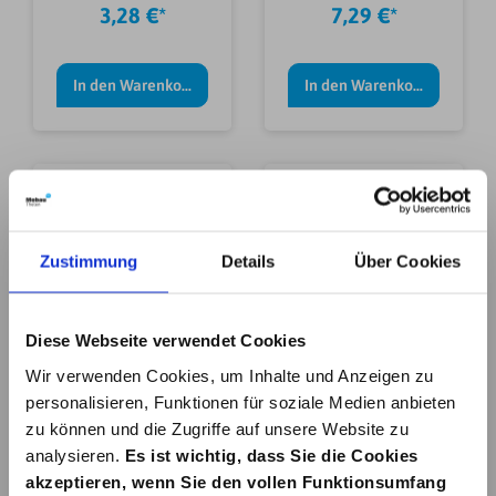
TRANSP. 66M
50MX50MM
3,28 €*
7,29 €*
50MM
TRANSPARENT
In den Warenkorb
In den Warenkorb
Zustimmung
Details
Über Cookies
PACKBAND NOPI
TESAPACK
UNIVERSAL
EXTREME
Diese Webseite verwendet Cookies
BRAUN
50MX50MM
3,28 €*
7,29 €*
Wir verwenden Cookies, um Inhalte und Anzeigen zu
66MX50MM
BRAUN
personalisieren, Funktionen für soziale Medien anbieten
zu können und die Zugriffe auf unsere Website zu
In den Warenkorb
In den Warenkorb
analysieren.
Es ist wichtig, dass Sie die Cookies
akzeptieren, wenn Sie den vollen Funktionsumfang