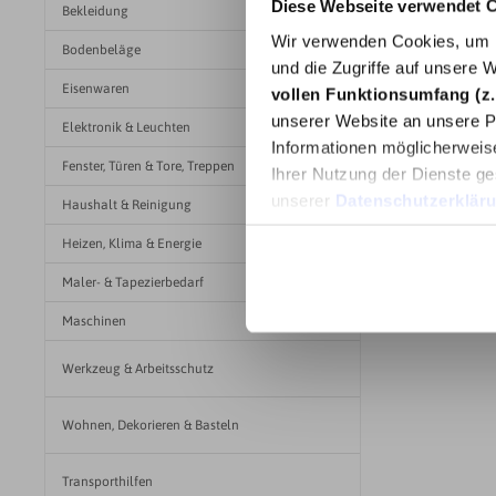
Diese Webseite verwendet 
Bekleidung
Ü
Wir verwenden Cookies, um I
Bodenbeläge
und die Zugriffe auf unsere 
De
Eisenwaren
vollen Funktionsumfang (z.
N/m
unserer Website an unsere Pa
Elektronik & Leuchten
Informationen möglicherweis
°C
Fenster, Türen & Tore, Treppen
Ihrer Nutzung der Dienste ge
°C
unserer
Datenschutzerklär
Haushalt & Reinigung
°C
Heizen, Klima & Energie
Maler- & Tapezierbedarf
kom
Maschinen
Wand
mas
Werkzeug & Arbeitsschutz
mas
Wohnen, Dekorieren & Basteln
Transporthilfen