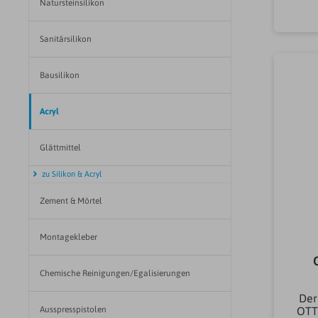
Natursteinsilikon
Inn
De
u
Sanitärsilikon
Soc
Au
Bausilikon
f
Acryl
(m
Glättmittel
CHE
zu Silikon & Acryl
Ans
Zement & Mörtel
Ü
De
Montagekleber
N/m
Chemische Reinigungen/Egalisierungen
°C
Der
Ausspresspistolen
OTT
°C