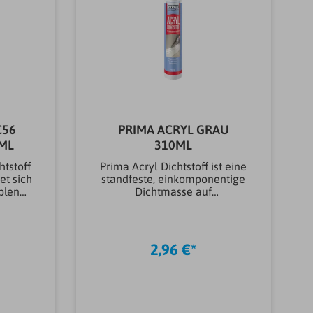
C56
PRIMA ACRYL GRAU
 310ML
310ML
tstoff
Prima Acryl Dichtstoff ist eine
t sich
standfeste, einkomponentige
blen
Dichtmasse auf
für
Acrylatdispersionsbasis. Es
ngen.
verfügt über ausgezeichnete
it
Hafteigenschaften auf
unterschiedlichsten
2,96 €*
n
Bauuntergründen,
rgilbt
insbesondere auf saugenden
mit ist
Untergründen sowie auf Hart-
r alle
PVC, beschichtetem Holz und
m
eloxiertem Aluminium. Prima