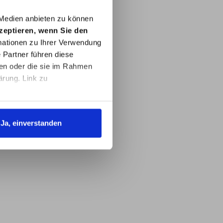
ratur
 Medien anbieten zu können
ahl
kzeptieren, wenn Sie den
ngsber
ationen zu Ihrer Verwendung
-
 Partner führen diese
ben oder die sie im Rahmen
ffe & -
ührung
ärung. Link zu
ushärt
 bis
dezeit
Ja, einverstanden
erial
.399KG
hrgut.
55.pdf