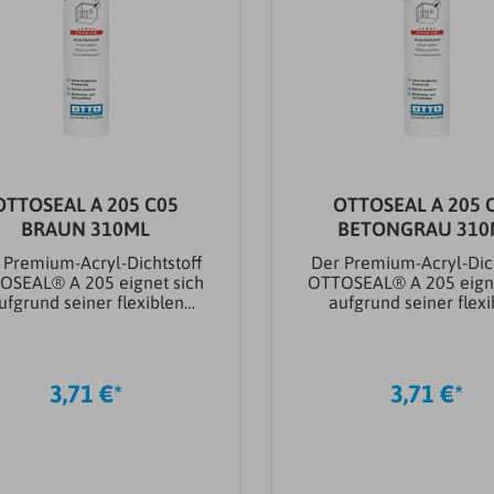
OTTOSEAL A 205 C05
OTTOSEAL A 205 
BRAUN 310ML
BETONGRAU
 Premium-Acryl-Dichtstoff
Der Premium-Acryl-Dich
OSEAL® A 205 eignet sich
OTTOSEAL® A 205 eigne
ufgrund seiner flexiblen
aufgrund seiner flexi
Eigenschaften auch für
Eigenschaften auch 
ößere Fugenbewegungen.
größere Fugenbewegu
Der Dichtstoff ist mit
Der Dichtstoff ist m
handelsüblichen
handelsüblichen
3,71 €*
3,71 €*
Dispersionsfarben
Dispersionsfarbe
erstreichbar und vergilbt
überstreichbar und ve
r vergraut nicht. Damit ist
oder vergraut nicht. Da
die perfekte Wahl für alle
er die perfekte Wahl fü
Anschlussfugen im
Anschlussfugen i