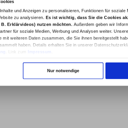
Cookies
52452, Überstreichbar /
von (°C)5,00
berlackierbar, gute UV-
°CVerarbeitungstempe
nhalte und Anzeigen zu personalisieren, Funktionen für soziale
Beständigkeit,
bis (°C)35,00 °CAnz
Website zu analysieren.
Es ist wichtig, dass Sie die Cookies a
hnspannungswert bei 100
Komponenten1-
% (DIN 53504, S3A); 0,4
komponentigAnwendu
 B. Erklärvideos) nutzen möchten.
Außerdem geben wir Inform
m²Temperaturbeständigk
eich Dichtstoffe & 
rtner für soziale Medien, Werbung und Analysen weiter. Unsere
eit von (°C)-20,00
massenDecke &
e mit weiteren Daten zusammen, die Sie ihnen bereitgestellt ha
Temperaturbeständigkeit
WandArtikeltyp Dichtsto
bis (°C)80,00
massenDichtstoffAusf
sammelt haben. Details erhalten Sie in unserer Datenschutzerkl
Verarbeitungstemperatur
Dichtstoffe & -
ung
. Link zum
Impressum
.
von (°C)5,00
massenAcryldichtstoffA
Verarbeitungstemperatur
ungszeitca. 2
bis (°C)35,00 °CAnzahl
mm/TagHautbildezeit
Komponenten1-
(min)20,00 minHautbil
Nur notwendige
ponentigAnwendungsber
von (min)10,00 minMat
eich Dichtstoffe & -
Dichtstoffe & -
massenDecke &
massenAcrylGewicht0
Artikeltyp Dichtstoffe & -
Dokumentehttps://gefa
senDichtstoffAusführung
eurobaustoff.de/2847
Dichtstoffe & -
senAcryldichtstoffHautbil
dezeit bis (min)10,00
minHautbildezeit von
(min)5,00 minMaterial
Dichtstoffe & -