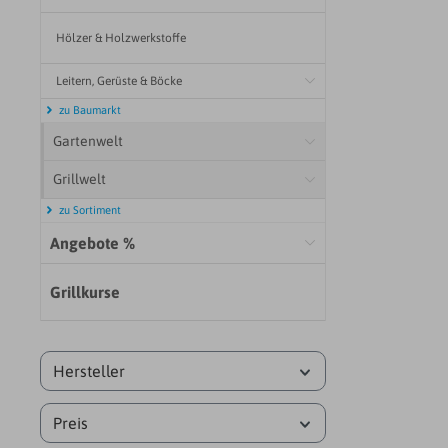
mas
oku
Hölzer & Holzwerkstoffe
r
Leitern, Gerüste & Böcke
zu Baumarkt
Gartenwelt
Grillwelt
zu Sortiment
Angebote %
Grillkurse
Hersteller
Preis