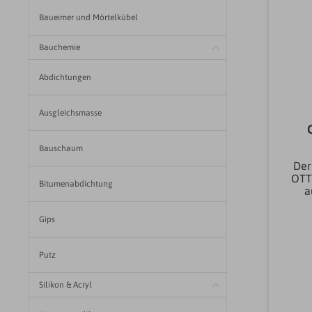
Baueimer und Mörtelkübel
Bauchemie
Abdichtungen
Ausgleichsmasse
Bauschaum
Der
OTT
Bitumenabdichtung
a
gr
Gips
Putz
üb
ode
Silikon & Acryl
er 