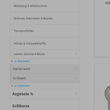
mD
Werkzeug & Arbeitsschutz
900
Wohnen, Dekorieren & Basteln
Eis
Transporthilfen
stEi
Ei
A
Hölzer & Holzwerkstoffe
Sch
Leitern, Gerüste & Böcke
Sch
lin
zu Baumarkt
mm
mm
Gartenwelt
Sch
Grillwelt
chl
zu Sortiment
Angebote %
Grillkurse