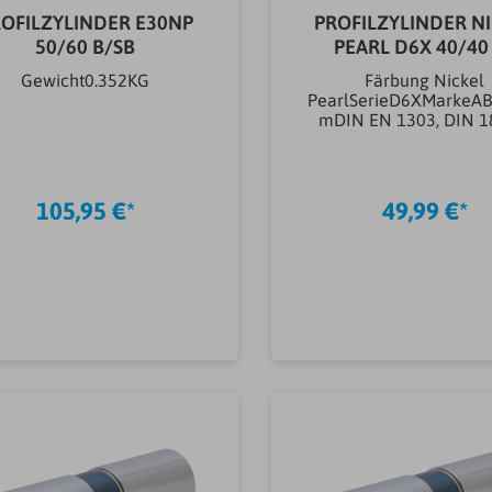
OFILZYLINDER E30NP
PROFILZYLINDER N
50/60 B/SB
PEARL D6X 40/40
Gewicht0.352KG
Färbung Nickel
PearlSerieD6XMarkeA
mDIN EN 1303, DIN 1
ISO
9001;2008Oberfläche
dlung
EisenwarenvernickeltM
105,95 €*
49,99 €*
EisenwarenStahlAnz
Schlüssel (st)5
stEinsatzbereich Schlo
Eingangstüren, Wohn
AbschlusstürenSicheru
e inkl.JaAnbohrsch
inkl.JaArtikeltyp
In den Warenkorb
In den Warenkor
SchließzylinderProfilzy
Ausführung
SchließzylinderProfild
linderAußenlänge (mm
mmInnenlänge (mm)4
mmNot- & Gefahrenfun
inkl.JaSchlüsselartWen