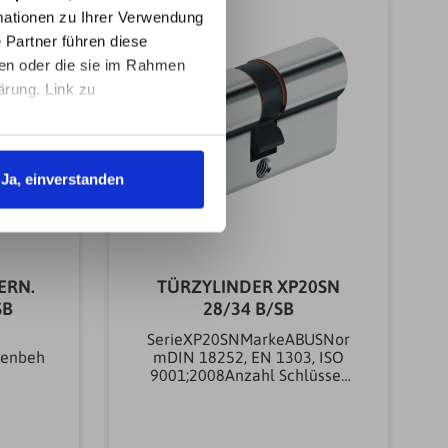
ktion
ationen zu Ihrer Verwendung
 Partner führen diese
eßendS
ben oder die sie im Rahmen
selZyli
6
ärung. Link zu
9KG
Ja, einverstanden
ERN.
TÜRZYLINDER XP20SN
SB
28/34 B/SB
SerieXP20SNMarkeABUSNor
henbeh
mDIN 18252, EN 1303, ISO
9001;2008Anzahl Schlüssel
aterial
(st)3 stEinsatzbereich
nzahl
SchlossHaus-Eingangstüren,
Wohnungs-
ssHaus-
AbschlusstürenSicherungskart