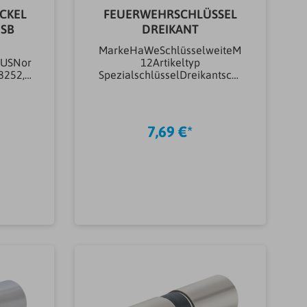
ICKEL
FEUERWEHRSCHLÜSSEL
 SB
DREIKANT
MarkeHaWeSchlüsselweiteM
BUSNor
12Artikeltyp
8252,
SpezialschlüsselDreikantschl
üsselGewicht0.238KG
nbehan
aterial
7,69 €*
ahl
ssHaus-
ungs-
ngskart
utz
b
In den Warenkorb
linder
oppelzy
)40,00
0,00
ktion
deschl