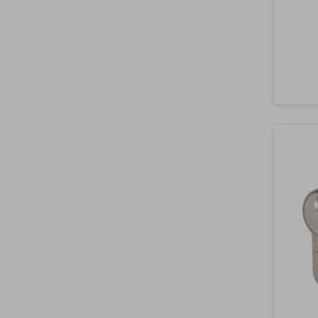
stEi
Ei
A
Sch
Sch
lin
mm
mm
Sch
chl