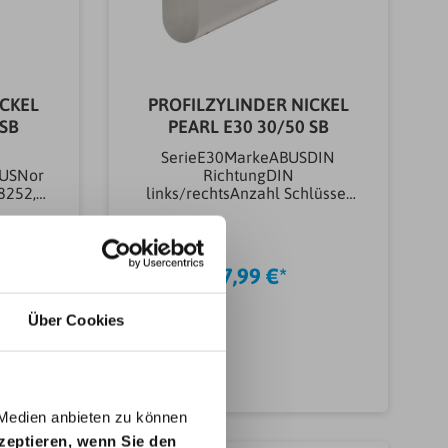
ICKEL
PROFILZYLINDER NICKEL
 SB
PEARL E30 30/50 SB
SerieE30MarkeABUSDIN
BUSNor
RichtungDIN
8252,
links/rechtsAnzahl Schlüssel
(st)5 stArtikeltyp
nbehan
SchließzylinderProfilzylinder
Ausführung
aterial
SchließzylinderProfildoppelzy
47,99 €*
ahl
linderAußenlänge (mm)50,00
mmInnenlänge (mm)30,00
ssHaus-
mmArt der
Über Cookies
ungs-
SchließungGleichschließendZ
ltyp
ylinder-Stiftsystem6
linder
StifteGewicht0.35KG
b
In den Warenkorb
oppelzy
 Medien anbieten zu können
)45,00
kzeptieren, wenn Sie den
0,00