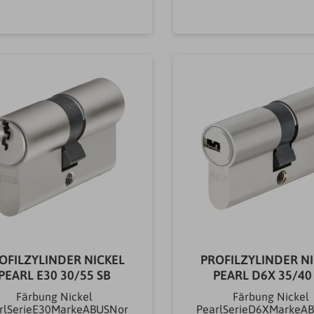
SchließzylinderProfilzy
Ausführung
In den Warenkorb
In den Warenkor
SchließzylinderProfild
linderAußenlänge (mm
mmInnenlänge (mm)3
mmNot- & Gefahrenfun
inkl.JaSchlüsselartProfi
selZylinder-Stiftsys
StifteGewicht0.33
OFILZYLINDER NICKEL
PROFILZYLINDER N
PEARL E30 30/55 SB
PEARL D6X 35/40
Färbung Nickel
Färbung Nickel
rlSerieE30MarkeABUSNor
PearlSerieD6XMarkeA