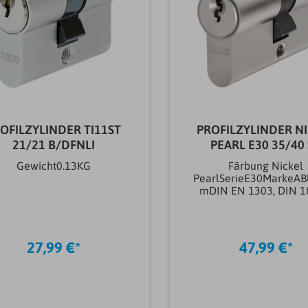
OFILZYLINDER TI11ST
PROFILZYLINDER N
21/21 B/DFNLI
PEARL E30 35/40
Gewicht0.13KG
Färbung Nickel
PearlSerieE30MarkeA
mDIN EN 1303, DIN 1
ISO
9001;2008Oberfläche
dlung
EisenwarenvernickeltM
27,99 €*
47,99 €*
EisenwarenStahlAnz
Schlüssel (st)5
stEinsatzbereich Schlo
Eingangstüren, Wohn
AbschlusstürenArtike