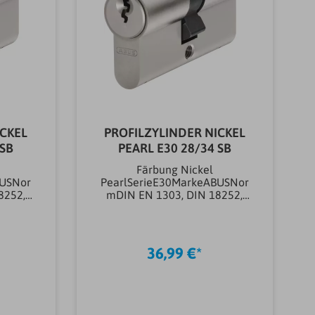
ICKEL
PROFILZYLINDER NICKEL
 SB
PEARL E30 28/34 SB
Färbung Nickel
BUSNor
PearlSerieE30MarkeABUSNor
8252,
mDIN EN 1303, DIN 18252,
ISO
nbehan
9001;2008Oberflächenbehan
dlung
aterial
EisenwarenvernickeltMaterial
36,99 €*
ahl
EisenwarenStahlAnzahl
Schlüssel (st)5
ssHaus-
stEinsatzbereich SchlossHaus-
ungs-
Eingangstüren, Wohnungs-
ltyp
AbschlusstürenArtikeltyp