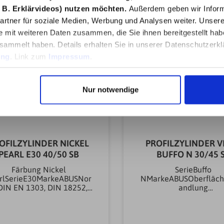
mmNot- & Gefahrenfun
 B. Erklärvideos) nutzen möchten.
Außerdem geben wir Inform
inkl.JaArt der
rtner für soziale Medien, Werbung und Analysen weiter. Unsere
SchließungGleichschli
e mit weiteren Daten zusammen, die Sie ihnen bereitgestellt ha
chlüsselartProfilschlüs
nder-Stiftsystem
sammelt haben. Details erhalten Sie in unserer Datenschutzerkl
StifteGewicht0.32
ung
. Link zum
Impressum
.
Nur notwendige
OFILZYLINDER NICKEL
PROFILZYLINDER V
PEARL E30 40/50 SB
BUFFO N 30/45 
Färbung Nickel
SerieBuffo
rlSerieE30MarkeABUSNor
NMarkeABUSOberfläc
IN EN 1303, DIN 18252,
andlung
ISO
EisenwarenvernickeltM
1;2008Oberflächenbehan
EisenwarenMessingA
dlung
Schlüssel (st)3
enwarenvernickeltMaterial
stEinsatzbereich Schlo