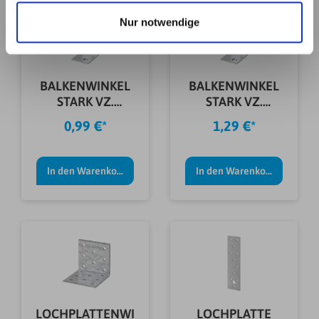
haben. Details erhalten Sie in unserer
Nur notwendige
Datenschutzerklärung. Link zu
unserer
Datenschutzerklärung
. Link zum
Impressum
.
BALKENWINKEL
BALKENWINKEL
STARK VZ.
STARK VZ.
80X40X30X2,0
100X75X30X3,0
0,99 €*
1,29 €*
MM
MM
In den Warenkorb
In den Warenkorb
LOCHPLATTENWI
LOCHPLATTE