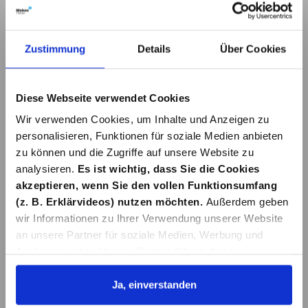
In den Warenkorb
In den Warenkorb
Zustimmung
Details
Über Cookies
Diese Webseite verwendet Cookies
Wir verwenden Cookies, um Inhalte und Anzeigen zu
personalisieren, Funktionen für soziale Medien anbieten
zu können und die Zugriffe auf unsere Website zu
analysieren.
Es ist wichtig, dass Sie die Cookies
STREIFENFLACHV
BREITWINKEL
ERBINDER VZ
VERZ. 40X40X2,0
akzeptieren, wenn Sie den vollen Funktionsumfang
40X340X2,0 MM
MM
(z. B. Erklärvideos) nutzen möchten.
Außerdem geben
3,28 €*
0,79 €*
wir Informationen zu Ihrer Verwendung unserer Website
an unsere Partner für soziale Medien, Werbung und
Analysen weiter. Unsere Partner führen diese
In den Warenkorb
In den Warenkorb
Informationen möglicherweise mit weiteren Daten
zusammen, die Sie ihnen bereitgestellt haben oder die
Ja, einverstanden
sie im Rahmen Ihrer Nutzung der Dienste gesammelt