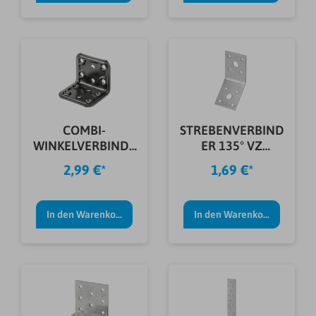
COMBI-
STREBENVERBIND
WINKELVERBINDE
ER 135° VZ
R SCHW.
50X50X40X2,5
2,99 €*
1,69 €*
40X40X50 MM
MM
In den Warenkorb
In den Warenkorb