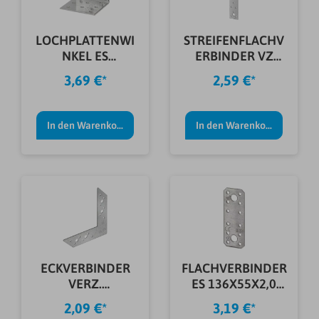
LOCHPLATTENWI
STREIFENFLACHV
NKEL ES
ERBINDER VZ
60X60X40X2,0
40X240X2,0 MM
3,69 €*
2,59 €*
MM
In den Warenkorb
In den Warenkorb
ECKVERBINDER
FLACHVERBINDER
VERZ.
ES 136X55X2,0
110X156X32X2,0
MM
2,09 €*
3,19 €*
MM