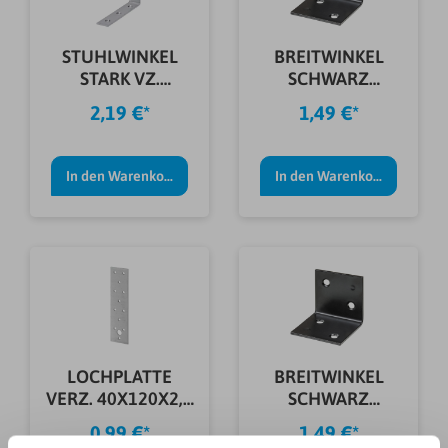
STUHLWINKEL
BREITWINKEL
STARK VZ.
SCHWARZ
150X150X25X3,0
50X50X2,0 MM
2,19 €*
1,49 €*
MM
In den Warenkorb
In den Warenkorb
LOCHPLATTE
BREITWINKEL
VERZ. 40X120X2,0
SCHWARZ
MM
60X60X2,0 MM
0,99 €*
1,49 €*