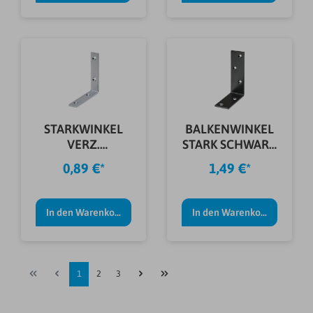
STARKWINKEL
BALKENWINKEL
VERZ.
STARK SCHWARZ
40X40X20X3,0
80X40X30X2 MM
0,89 €*
1,49 €*
MM
In den Warenkorb
In den Warenkorb
1
2
3