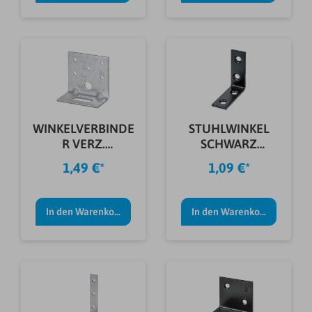
WINKELVERBINDE
STUHLWINKEL
R VERZ.
SCHWARZ
60X35X60X2,5
60X60X18X2,0
1,49 €*
1,09 €*
MM
MM
In den Warenkorb
In den Warenkorb