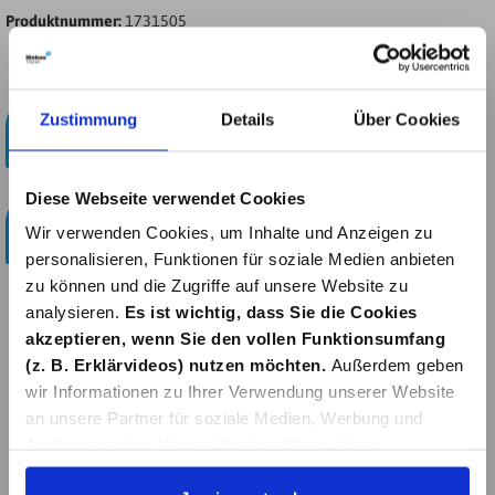
Produktnummer:
1731505
Kostenloser Paketversand!
Zustimmung
Details
Über Cookies
ab 29 Euro
Bestellen & Abholen
Diese Webseite verwendet Cookies
Online bestellen und im Bauzentrum in Simmerath
Wir verwenden Cookies, um Inhalte und Anzeigen zu
abholen.
personalisieren, Funktionen für soziale Medien anbieten
zu können und die Zugriffe auf unsere Website zu
analysieren.
Es ist wichtig, dass Sie die Cookies
akzeptieren, wenn Sie den vollen Funktionsumfang
Beschreibung
(z. B. Erklärvideos) nutzen möchten.
Außerdem geben
wir Informationen zu Ihrer Verwendung unserer Website
Öko-Anzündpaste, 1lIdeal zum Anzünden von
an unsere Partner für soziale Medien, Werbung und
Grillkohle und anderen Feststoffen.Mit Spritzausgießer
Analysen weiter. Unsere Partner führen diese
und kindersicherem Verschlu…
Mehr
Informationen möglicherweise mit weiteren Daten