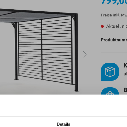
799,0
Preise inkl. M
Aktuell ni
Produktnum
K
a
B
O
Details