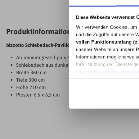
Diese Webseite verwendet 
Wir verwenden Cookies, um I
Produktinformationen "bizzotto Schiebed
und die Zugriffe auf unsere 
vollen Funktionsumfang (z.
bizzotto Schiebedach-Pavillon Noah 3 x 3,6 m, Anthrazit
unserer Website an unsere Pa
Informationen möglicherweis
Aluminiumgestell pulverbeschichtet
Ihrer Nutzung der Dienste ge
Schiebedach aus dunkelgrauem Textilene
unserer
Datenschutzerklär
Breite 360 cm
Tiefe 300 cm
Höhe 210 cm
Pfosten 6,5 x 6,5 cm