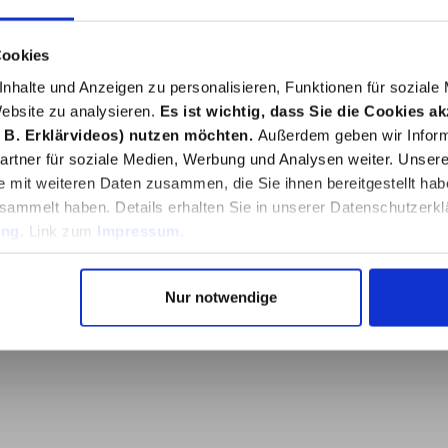
Beschreibung
Bewertungen
Cookies
nhalte und Anzeigen zu personalisieren, Funktionen für soziale
ach-Pavillon Noah 3 x 3,6 m, Anthrazit"
Website zu analysieren.
Es ist wichtig, dass Sie die Cookies a
 B. Erklärvideos) nutzen möchten.
Außerdem geben wir Inform
rtner für soziale Medien, Werbung und Analysen weiter. Unsere
e mit weiteren Daten zusammen, die Sie ihnen bereitgestellt ha
sammelt haben. Details erhalten Sie in unserer Datenschutzerkl
ung
. Link zum
Impressum
.
Nur notwendige