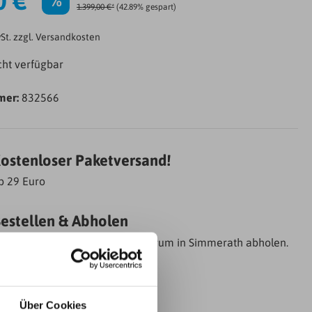
0 €*
%
1.399,00 €*
(42.89% gespart)
wSt. zzgl. Versandkosten
cht verfügbar
mer:
832566
ostenloser Paketversand!
b 29 Euro
estellen & Abholen
nline bestellen und im Bauzentrum in Simmerath abholen.
Über Cookies