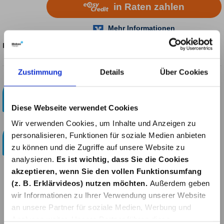
Produktnummer:
4534195
Zustimmung
Details
Über Cookies
Kostenloser Paketversand!
ab 29 Euro
Diese Webseite verwendet Cookies
Wir verwenden Cookies, um Inhalte und Anzeigen zu
Bestellen & Abholen
personalisieren, Funktionen für soziale Medien anbieten
Online bestellen und im Bauzentrum in Simmerath
zu können und die Zugriffe auf unsere Website zu
abholen.
analysieren.
Es ist wichtig, dass Sie die Cookies
akzeptieren, wenn Sie den vollen Funktionsumfang
(z. B. Erklärvideos) nutzen möchten.
Außerdem geben
wir Informationen zu Ihrer Verwendung unserer Website
Beschreibung
an unsere Partner für soziale Medien, Werbung und
Siena Garden Dach Berlino 300x300 cm,
Analysen weiter. Unsere Partner führen diese