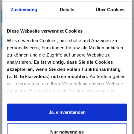
Kostenloser Paketversand!
Zustimmung
Details
Über Cookies
ab 29 Euro
Bestellen & Abholen
Diese Webseite verwendet Cookies
Online bestellen und im Bauzentrum in Simmerath
Wir verwenden Cookies, um Inhalte und Anzeigen zu
abholen.
personalisieren, Funktionen für soziale Medien anbieten
zu können und die Zugriffe auf unsere Website zu
analysieren.
Es ist wichtig, dass Sie die Cookies
akzeptieren, wenn Sie den vollen Funktionsumfang
Beschreibung
(z. B. Erklärvideos) nutzen möchten.
Außerdem geben
wir Informationen zu Ihrer Verwendung unserer Website
Everdure Premium Abdeckhaube für HUBGeeignet für
an unsere Partner für soziale Medien, Werbung und
das Kohlegrillgerät HUB® mit elektrischer Zündung
Analysen weiter. Unsere Partner führen diese
Robustes, UV-geschütztes…
Mehr
Informationen möglicherweise mit weiteren Daten
zusammen, die Sie ihnen bereitgestellt haben oder die
Ja, einverstanden
Bewertungen
sie im Rahmen Ihrer Nutzung der Dienste gesammelt
haben. Details erhalten Sie in unserer
Nur notwendige
Datenschutzerklärung. Link zu