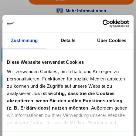
Produktnummer:
3408834
Zustimmung
Details
Über Cookies
Kostenloser Paketversand!
ab 29 Euro
Diese Webseite verwendet Cookies
Bestellen & Abholen
Wir verwenden Cookies, um Inhalte und Anzeigen zu
Online bestellen und im Bauzentrum in Simmerath
personalisieren, Funktionen für soziale Medien anbieten
abholen.
zu können und die Zugriffe auf unsere Website zu
analysieren.
Es ist wichtig, dass Sie die Cookies
akzeptieren, wenn Sie den vollen Funktionsumfang
(z. B. Erklärvideos) nutzen möchten.
Außerdem geben
Beschreibung
wir Informationen zu Ihrer Verwendung unserer Website
an unsere Partner für soziale Medien, Werbung und
Enders Schaschlik-Set EdelstahlKleine Helfer für deine
Analysen weiter. Unsere Partner führen diese
Grillparty - Mit dem richtigen Grillzubehör kann bei