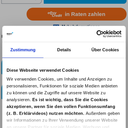
Produktnummer:
3198317
Zustimmung
Details
Über Cookies
Kostenloser Paketversand!
ab 29 Euro
Diese Webseite verwendet Cookies
Wir verwenden Cookies, um Inhalte und Anzeigen zu
Bestellen & Abholen
personalisieren, Funktionen für soziale Medien anbieten
Online bestellen und im Bauzentrum in Simmerath
zu können und die Zugriffe auf unsere Website zu
abholen.
analysieren.
Es ist wichtig, dass Sie die Cookies
akzeptieren, wenn Sie den vollen Funktionsumfang
(z. B. Erklärvideos) nutzen möchten.
Außerdem geben
wir Informationen zu Ihrer Verwendung unserer Website
Beschreibung
an unsere Partner für soziale Medien, Werbung und